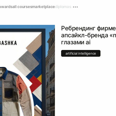
awards
all courses
marketplace
diplomas
Ребрендинг фирме
апсайкл-бренда «
глазами ai
artificial intelligence