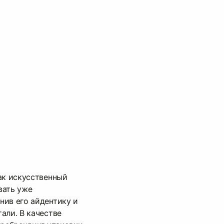
ак искусственный
вать уже
нив его айдентику и
али. В качестве