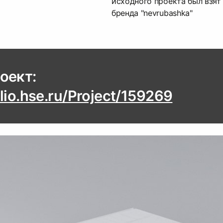
исходного проекта был взят
бренда "nevrubashka"
olio.hse.ru/Project/159269