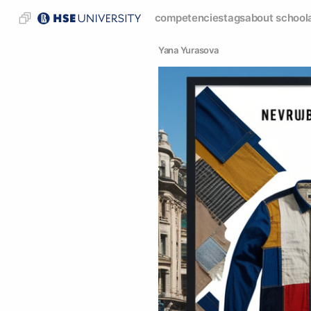
competencies
tags
about school
Yana Yurasova