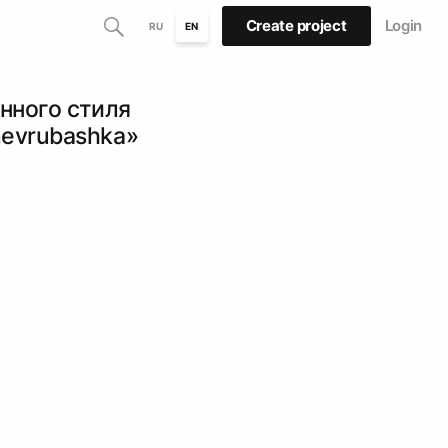
Create project
Login
RU
EN
нного стиля
nevrubashka»