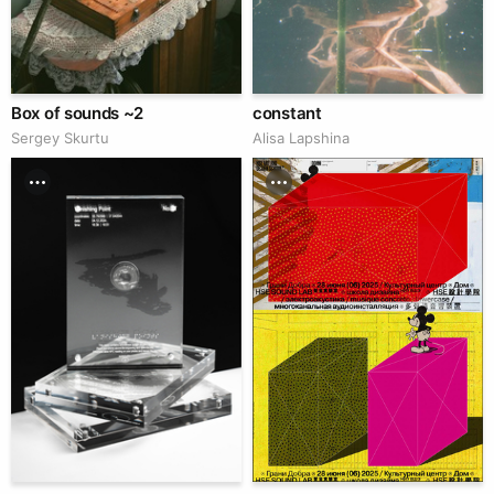
Box of sounds ~2
constant
Sergey Skurtu
Аlisa Lapshina