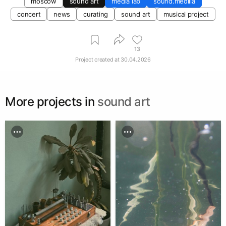
moscow
sound art
media lab
sound.mediiia
concert
news
curating
sound art
musical project
13
Project created at
30.04.2026
More projects in
sound art