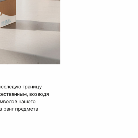
исследую границу
ественным, возводя
имволов нашего
в ранг предмета