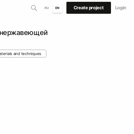
Create project
Login
RU
EN
з нержавеющей
terials and techniques