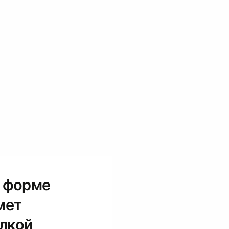
в форме
мет
лкой