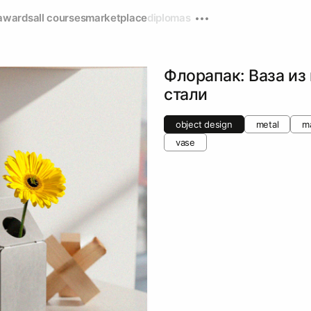
awards
all courses
marketplace
diplomas
Флорапак: Ваза и
стали
object design
metal
ma
vase