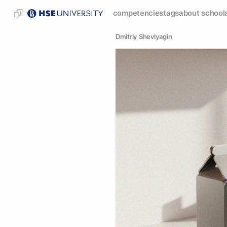
competencies
tags
about school
Dmitriy Shevlyagin