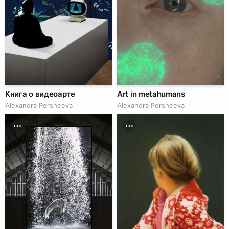
Книга о видеоарте
Art in metahumans
Alexandra Persheeva
Alexandra Persheeva