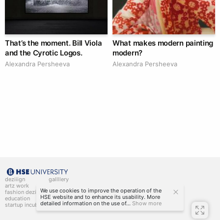
That’s the moment. Bill Viola
What makes modern painting
and the Cyrotic Logos.
modern?
Alexandra Persheeva
Alexandra Persheeva
deziiign
gallllery
artz work
gallllery.art
We use cookies to improve the operation of the
fashion deziiign
kiiids.art
HSE website and to enhance its usability. More
education
detailed information on the use of...
Show more
startup incubator