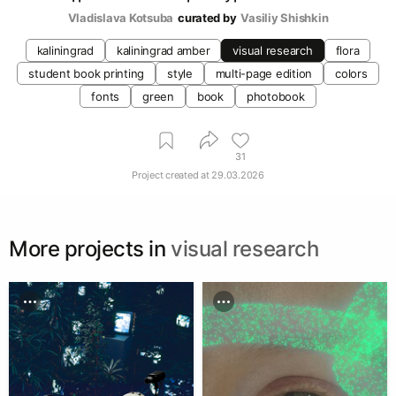
Vladislava Kotsuba
curated by
Vasiliy Shishkin
kaliningrad
kaliningrad amber
visual research
flora
student book printing
style
multi-page edition
colors
fonts
green
book
photobook
31
Project created at
29.03.2026
More projects in
visual research