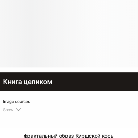
Книга целиком
Image sources
Show
1.
https://park-kosa.ru
2.
https://t.me/kursh_kosa
3.
https://unsplash.com
фрактальный образ Куршской косы