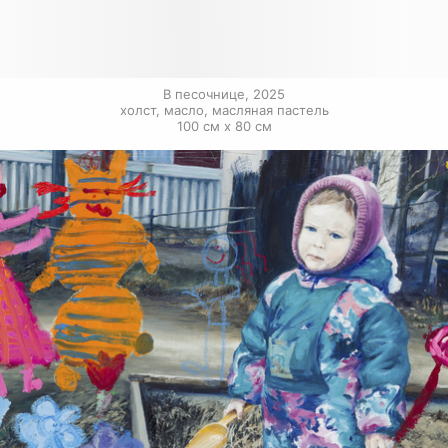
В песочнице, 2025

холст, масло, масляная пастель

100 см х 80 см