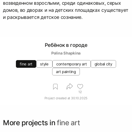
возведенном взрослыми, среди одинаковых, серых
домов, во дворах и на детских площадках существует
и раскрывается детское сознание.
Ребёнок в городе
Polina Shapkina
fine art
style
contemporary art
global city
art painting
12
Project created at
30.10.2025
More projects in
fine art