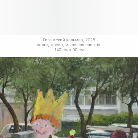
Гигантский кальмар, 2025

холст, масло, масляная пастель

140 см х 90 см