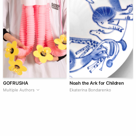
GOFRUSHA
Noah the Ark for Children
Multiple Authors
Ekaterina Bondarenko