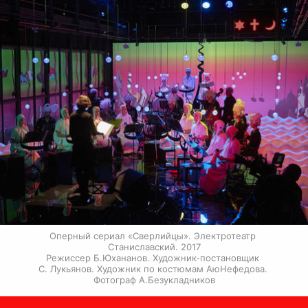
Оперный сериал «Сверлийцы». Электротеатр 
Станиславский. 2017

Режиссер Б.Юхананов. Художник-постановщик 
С. Лукьянов. Художник по костюмам АюНефедова. 
Фотограф А.Безукладников