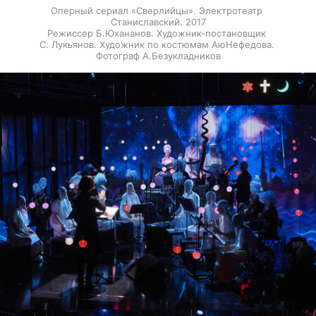
Оперный сериал «Сверлийцы». Электротеатр 
Станиславский. 2017

Режиссер Б.Юхананов. Художник-постановщик 
С. Лукьянов. Художник по костюмам АюНефедова. 
Фотограф А.Безукладников