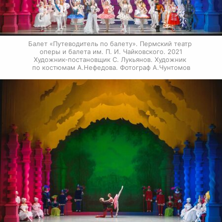
Балет «Путеводитель по балету». Пермский театр 
оперы и балета им. П. И. Чайковского. 2021

Художник-постановщик С. Лукьянов. Художник 
по костюмам А.Нефедова. Фотограф А.Чунтомов