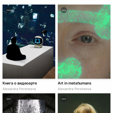
Книга о видеоарте
Art in metahumans
Alexandra Persheeva
Alexandra Persheeva