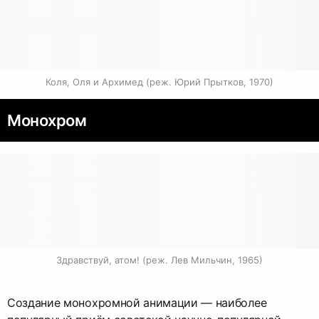
Коля, Оля и Архимед (реж. Юрий Прытков, 1970)
Монохром
Здравствуй, атом! (реж. Лев Мильчин, 1965)
Создание монохромной анимации — наиболее