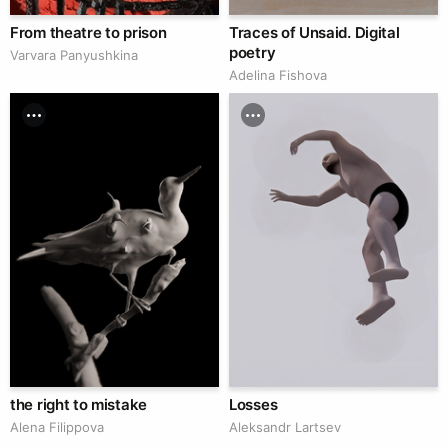
From theatre to prison
Traces of Unsaid. Digital
poetry
Varvara Panyushkina
Adelina Fishova
the right to mistake
Losses
Alena Filippova
Аleksandr Lartsev