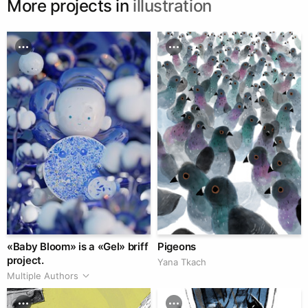
More projects in
illustration
«Baby Bloom» is a «Gel» briff
Pigeons
project.
Yana Tkach
Multiple Authors