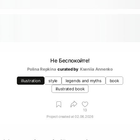
Не Беспокойте!
Polina Repkina
curated by
Kseniia Аnnenko
illustration
style
legends and myths
book
illustrated book
13
Project created at
02.06.2026