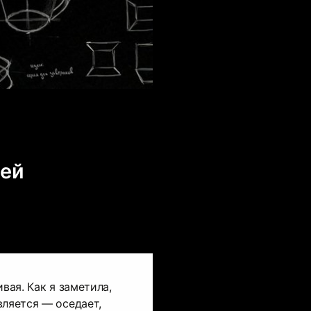
оей
ивая. Как я заметила,
вляется — оседает,