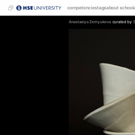
competencies
tags
about school
Anastasiya Zernyukova
curated by