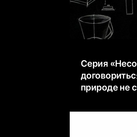
Серия «Несо
договоритьс
природе не 