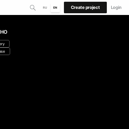
Create project
Login
RU
EN
но
ery
ase