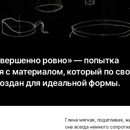
вершенно ровно» — попытка
я с материалом, который по св
создан для идеальной формы.
Глина мягкая, податливая, ж
она всегда немного сопроти