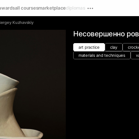
awards
all courses
marketplace
diplomas
Sergey Kuzhavskiy
Несовершенно ров
art practice
clay
crock
materials and techniques
v