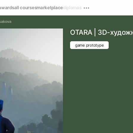
awards
all courses
marketplace
diplomas
usakova
OTARA | 3D-художн
game prototype