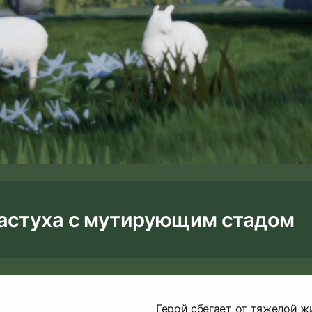
астуха с мутирующим стадом
Герой сбегает от тяжелой ж