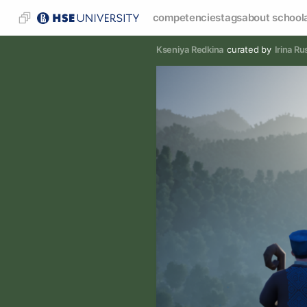
competencies
tags
about school
Kseniya Redkina
curated by
Irina R