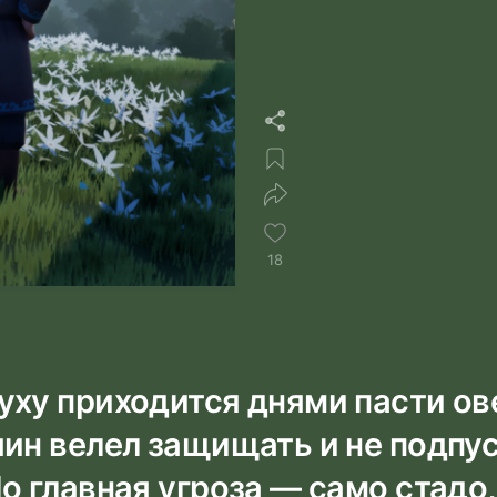
18
уху приходится днями пасти ов
яин велел защищать и не подпу
о главная угроза — само стадо,