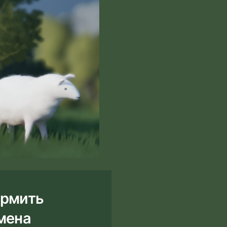
ормить
имена