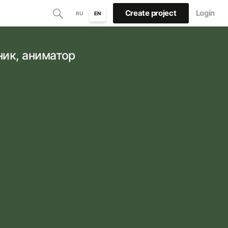
Create project
Login
RU
EN
ик, аниматор