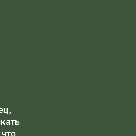
ец,
скать
 что