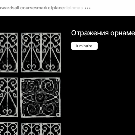
awards
all courses
marketplace
diplomas
Отражения орнаме
luminaire