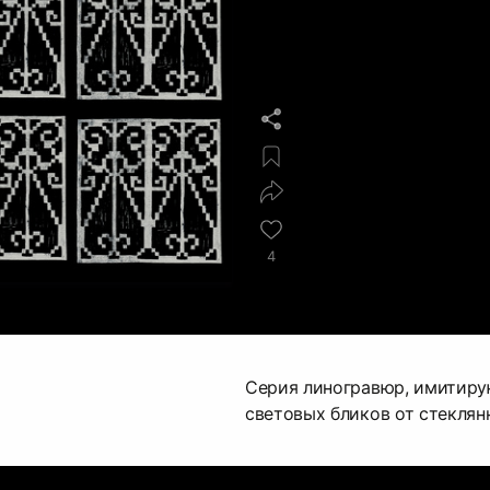
4
Серия линогравюр, имитир
световых бликов от стеклян