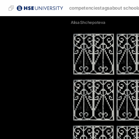
competencies
tags
about school
Alisa Shchepoteva