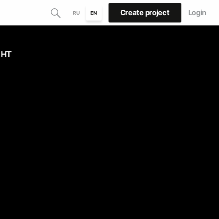
Create project
Login
RU
EN
нт