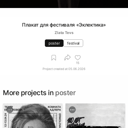
Плакат для фестиваля «Эклектика»
Zlata Tevs
poster
festival
15
Project created at
05.06.2026
More projects in
poster