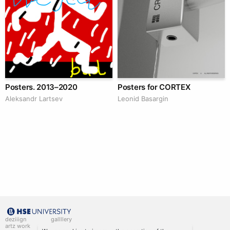
Posters. 2013–2020
Posters for CORTEX
Аleksandr Lartsev
Leonid Basargin
deziiign
gallllery
artz work
gallllery.art