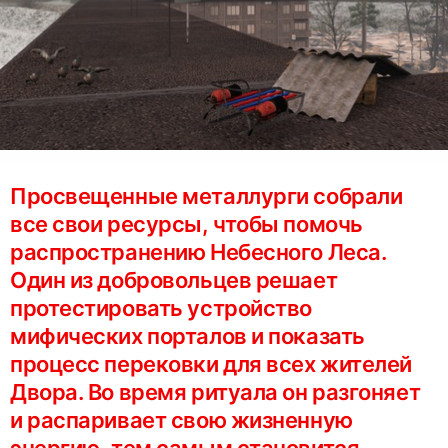
Просвещенные металлурги собрали
все свои ресурсы, чтобы помочь
распространению Небесного Леса.
Один из добровольцев решает
протестировать устройство
мифических порталов и показать
процесс перековки для всех жителей
Двора. Во время ритуала он разгоняет
и распаривает свою жизненную
энергию, тем самым становится