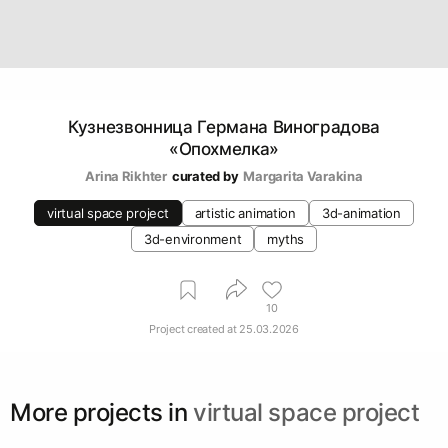
Кузнезвонница Германа Виноградова
«Опохмелка»
Arina Rikhter
curated by
Margarita Varakina
virtual space project
artistic animation
3d-animation
3d-environment
myths
10
Project created at
25.03.2026
More projects in
virtual space project