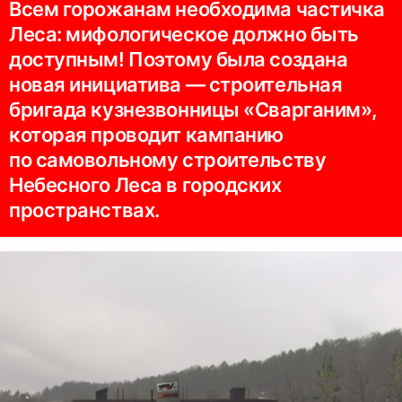
Всем горожанам необходима частичка
Леса: мифологическое должно быть
доступным! Поэтому была создана
новая инициатива — строительная
бригада кузнезвонницы «Сварганим»,
которая проводит кампанию
по самовольному строительству
Небесного Леса в городских
пространствах.