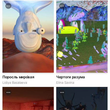
Поросль миро́вая
Чертоги разума
Lidiya Basalaeva
Elina Savina