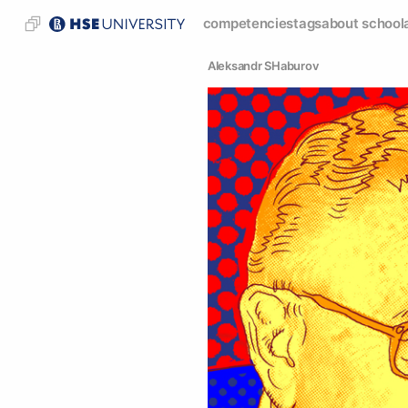
competencies
tags
about school
Аleksandr SHaburov