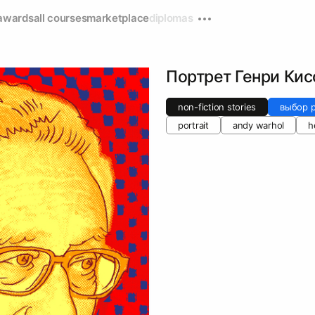
awards
all courses
marketplace
diplomas
Портрет Генри Ки
non-fiction stories
выбор р
portrait
andy warhol
h