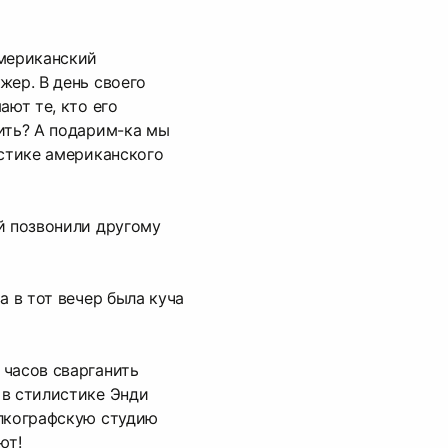
американский
жер. В день своего
ают те, кто его
ить? А подарим-ка мы
истике американского
й позвонили другому
а в тот вечер была куча
 часов сварганить
 в стилистике Энди
елкографскую студию
ют!