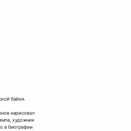
ской байки.
онов нарисовал
ампа, художник
го в биографии