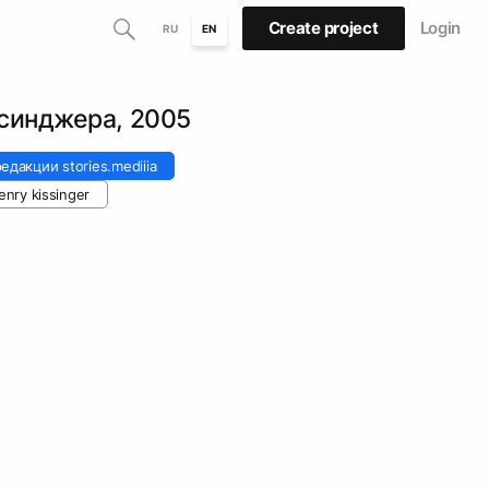
Create project
Login
RU
EN
ссинджера, 2005
едакции stories.mediiia
enry kissinger