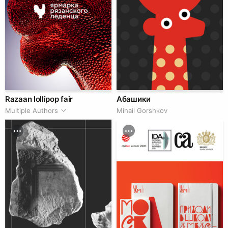
Razaan lollipop fair
Абашики
Multiple Authors
Mihail Gorshkov