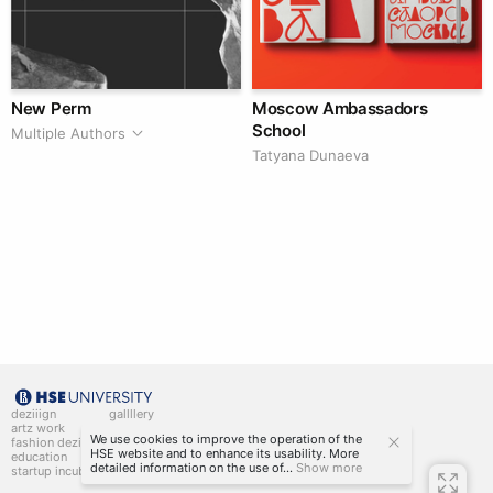
New Perm
Moscow Ambassadors
School
Multiple Authors
Tatyana Dunaeva
deziiign
gallllery
artz work
gallllery.art
We use cookies to improve the operation of the
fashion deziiign
kiiids.art
HSE website and to enhance its usability. More
education
detailed information on the use of...
Show more
startup incubator