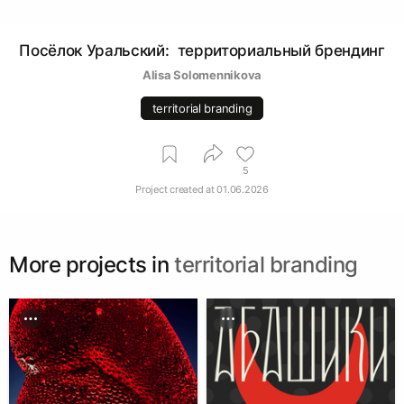
Посёлок Уральский: территориальный брендинг
Alisa Solomennikova
territorial branding
5
Project created at
01.06.2026
More projects in
territorial branding