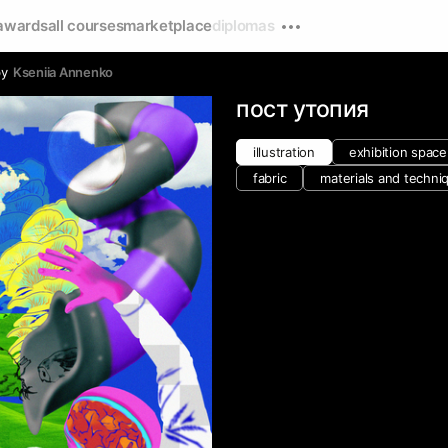
awards
all courses
marketplace
diplomas
by
Kseniia Аnnenko
пост утопия
illustration
exhibition space
fabric
materials and techni