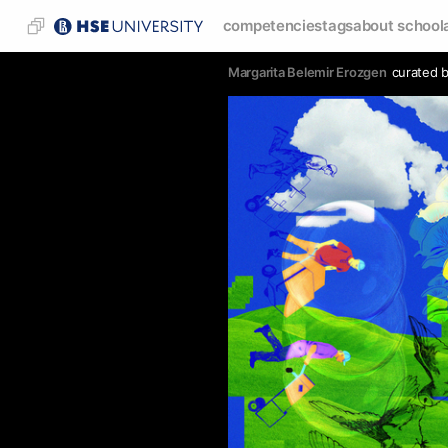
competencies
tags
about school
Margarita Belemir Erozgen
curated 