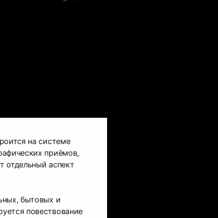
роится на системе
рафических приёмов,
т отдельный аспект
ьных, бытовых и
уется повествование