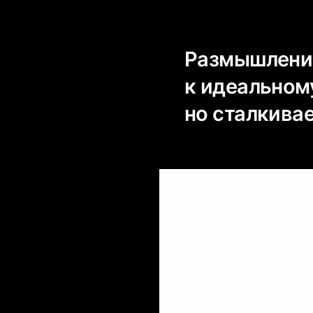
Размышление
к идеальном
но сталкивае