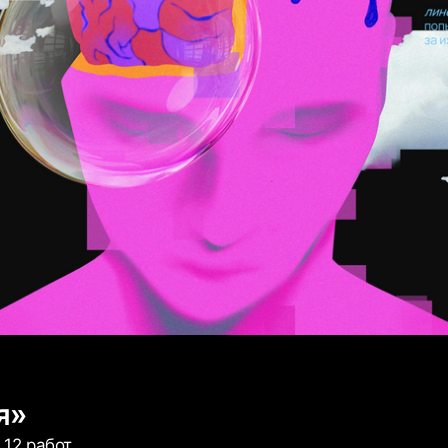
я»
 12 работ