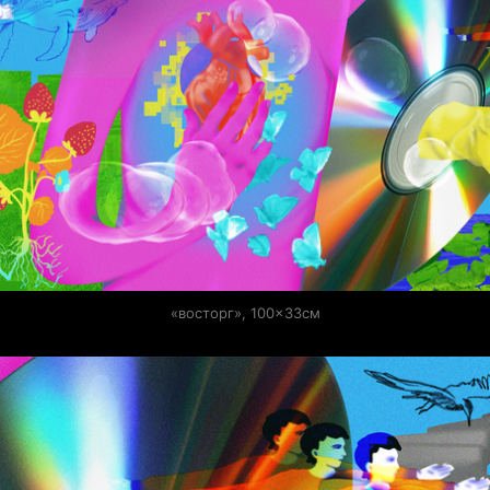
«восторг», 100×33см