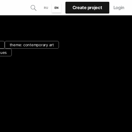
Create project
Login
RU
EN
theme: contemporary art
ques