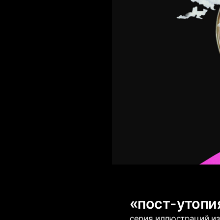
«пост-утопи
серия иллюстраций из