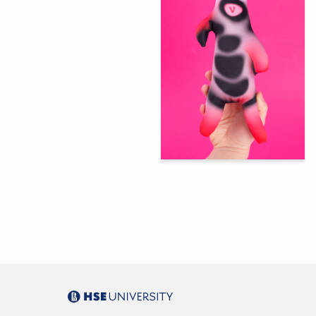
306
Yuliya Krasova