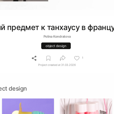
й предмет к танхаусу в францу
Polina Kondratova
object design
1
Project created at
31.03.2026
ect design