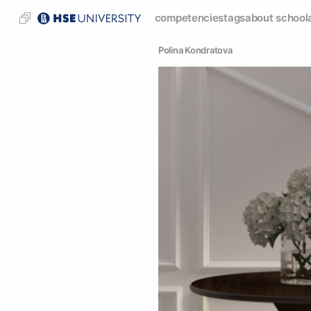
competencies
tags
about school
Polina Kondratova