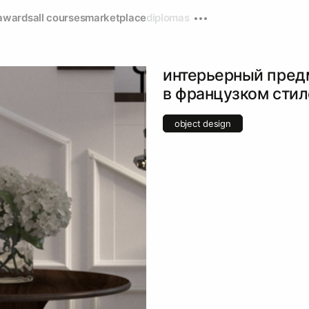
awards
all courses
marketplace
diplomas
интерьерный предм
в французком стил
object design