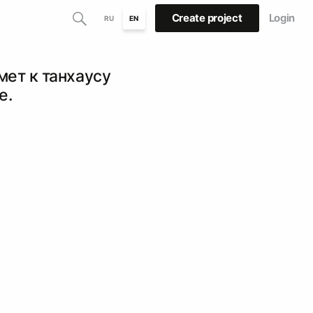
Create project
Login
RU
EN
ет к танхаусу
е.