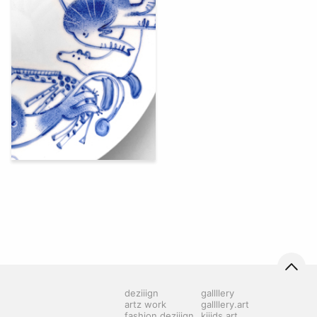
136
Ekaterina Bondarenko
deziiign
gallllery
artz work
gallllery.art
fashion deziiign
kiiids.art