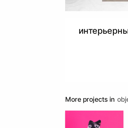
интерьерны
More projects in
obj