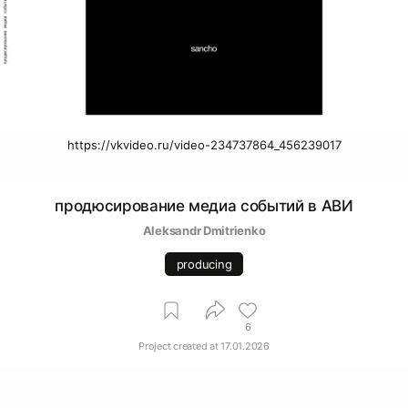
https://vkvideo.ru/video-234737864_456239017
продюсирование медиа событий в АВИ
Aleksandr Dmitrienko
producing
6
Project created at
17.01.2026