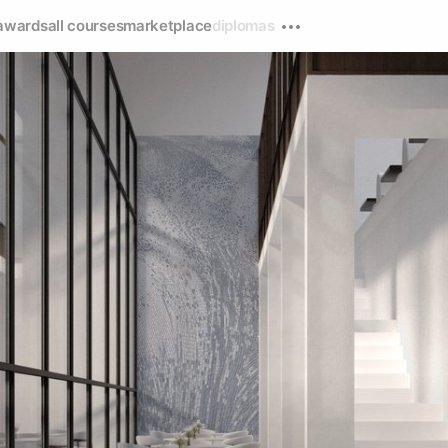
awards
all courses
marketplace
diplomas