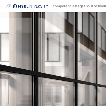
competencies
tags
about school