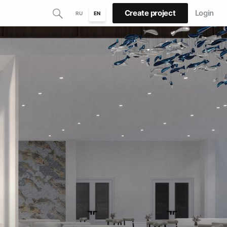
Create project
Login
RU
EN