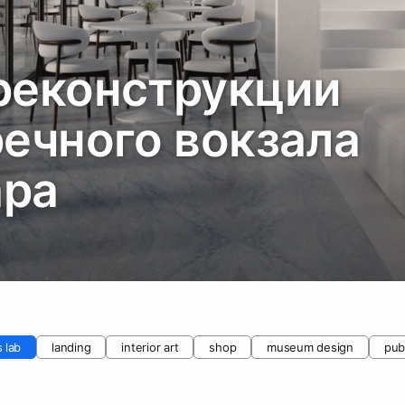
реконструкции
речного вокзала
ара
 lab
landing
interior art
shop
museum design
pub