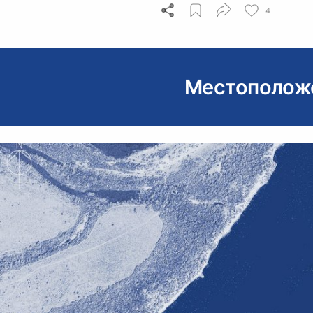
4
Местополож