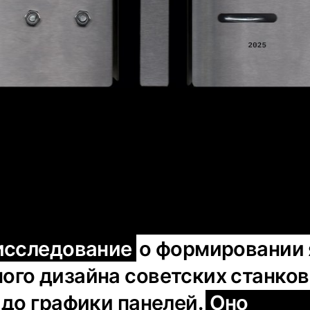
исследование
о формировании
го дизайна советских станко
 до графики панелей.
Оно