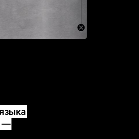
 языка
в —