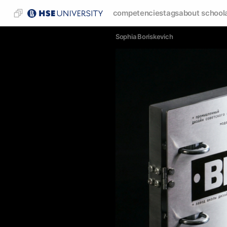
competencies
tags
about school
Sophia Boriskevich