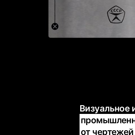
Визуальное 
промышленно
от чертежей