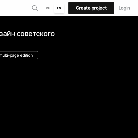
Create project
Login
RU
EN
айн советского
multi-page edition