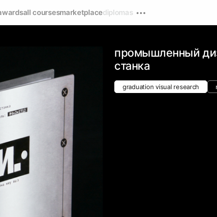
awards
all courses
marketplace
diplomas
промышленный диз
станка
graduation visual research