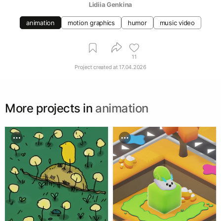
Lidiia Genkina
animation
motion graphics
humor
music video
11
Project created at
17.04.2026
More projects in
animation