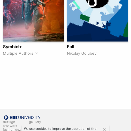
Symbiote
Fall
Multiple Authors
Nikolay Golubev
deziiign
gallllery
artz work
gallllery.art
We use cookies to improve the operation of the
fashion deziiign
kiiids.art