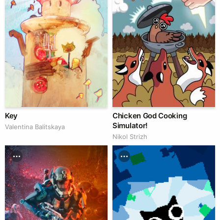
Key
Chicken God Cooking
Simulator!
Valentina Balitskaya
Nikol Strizh