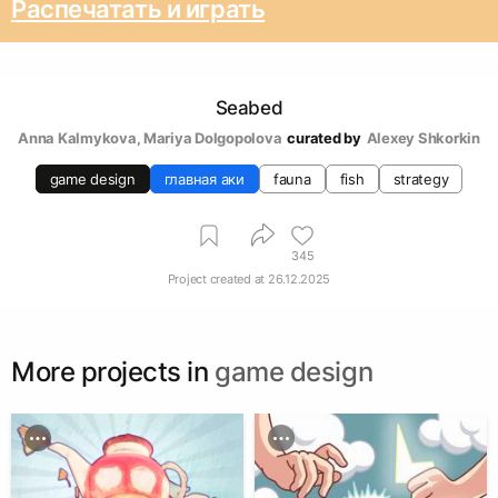
Распечатать и играть
Seabed
Anna Kalmykova
, 
Mariya Dolgopolova
curated by
Alexey Shkorkin
game design
главная аки
fauna
fish
strategy
345
Project created at
26.12.2025
More projects in
game design