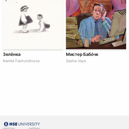
Зелёнка
Мистер Бабóчк
Kamila Fashutdinova
Sasha Vays
deziiign
gallllery