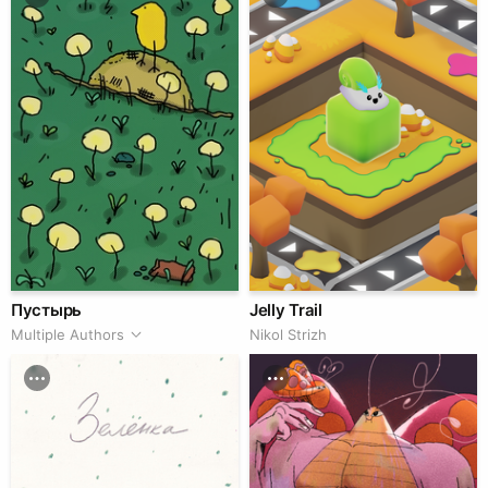
Пустырь
Jelly Trail
Multiple Authors
Nikol Strizh