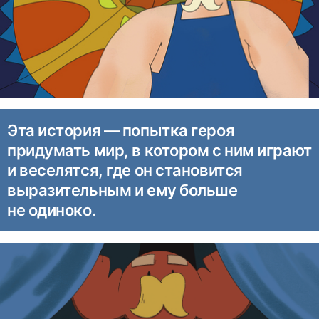
Эта история — попытка героя
придумать мир, в котором с ним играют
и веселятся, где он становится
выразительным и ему больше
не одиноко.