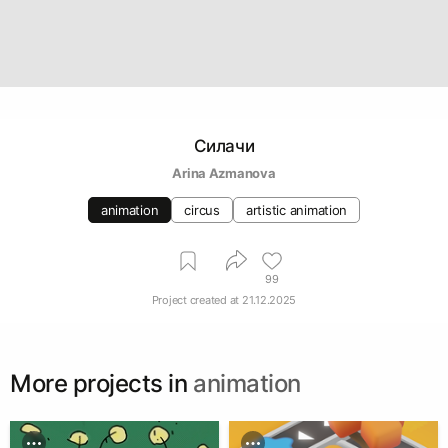
Силачи
Arina Azmanova
animation
circus
artistic animation
99
Project created at
21.12.2025
More projects in
animation