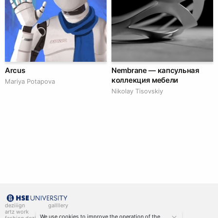
Arcus
Nembrane — капсульная
коллекция мебели
Mariya Potapova
Nikolay Tisovskiy
deziiign
gallllery
artz work
gallllery.art
We use cookies to improve the operation of the