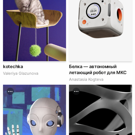
kotechka
Белка — автономный
летающий робот для МКС
Valeriya Glazunova
Anastasia Kogteva