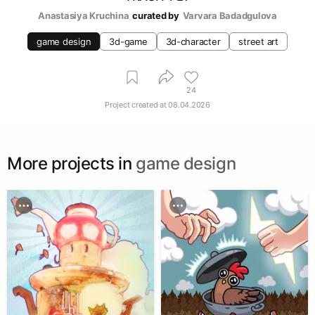
Anastasiya Kruchina
curated by
Varvara Badadgulova
game design
3d-game
3d-character
street art
24
Project created at
08.04.2026
More projects in
game design