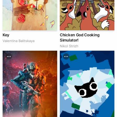
Key
Chicken God Cooking
Simulator!
Valentina Balitskaya
Nikol Strizh