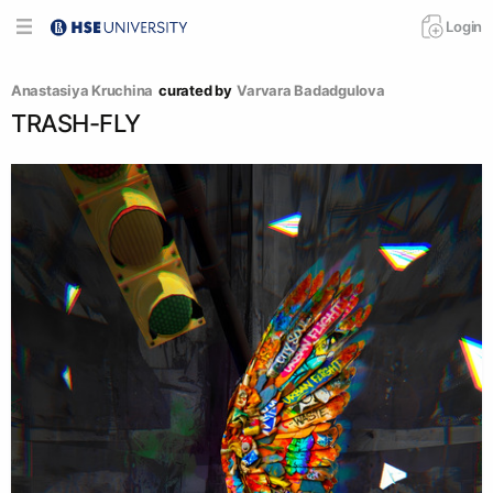
Login
Anastasiya Kruchina
curated by
Varvara Badadgulova
TRASH-FLY