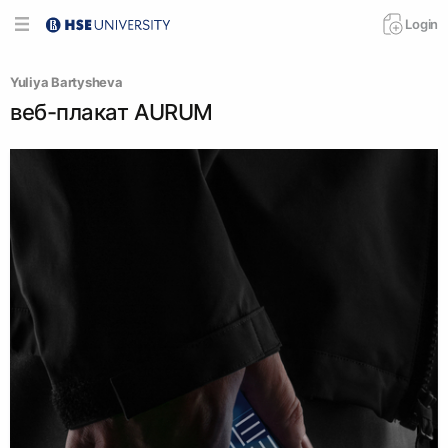
Login
Yuliya Bartysheva
веб-плакат AURUM