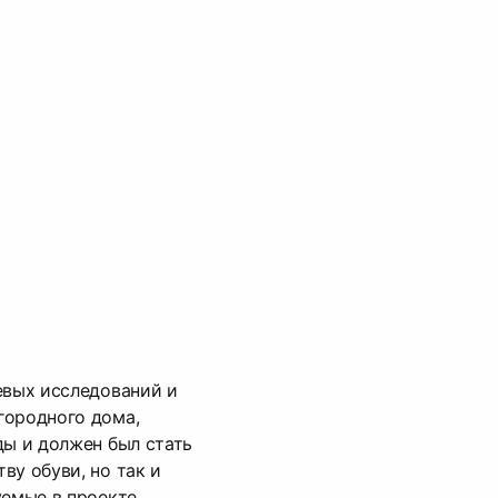
евых исследований и
городного дома,
ды и должен был стать
ву обуви, но так и
уемые в проекте