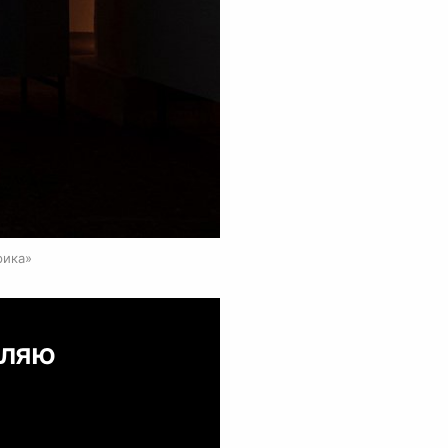
0
рика»
вляю