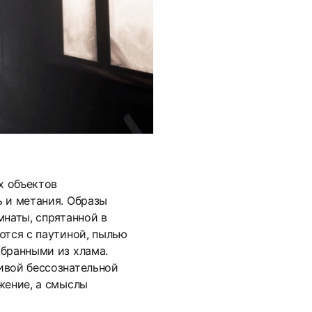
х объектов
 и метания. Образы
мнаты, спрятанной в
ются с паутиной, пылью
бранными из хлама.
ивой бессознательной
жение, а смыслы