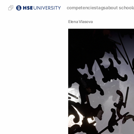
competencies
tags
about school
Elena Vlasova