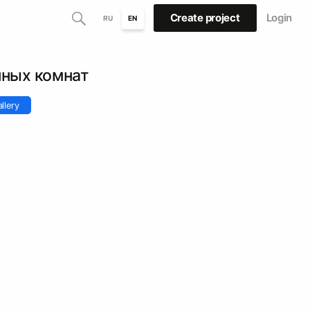
Create project
Login
RU
EN
нных комнат
llery