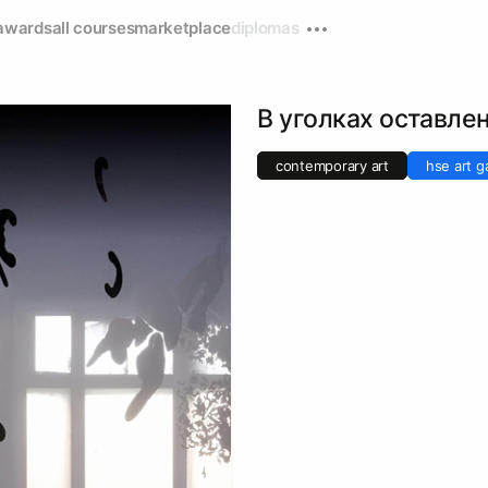
awards
all courses
marketplace
diplomas
В уголках оставле
contemporary art
hse art ga