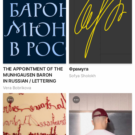
THE APPOINTMENT OF THE
Фрамуга
MUNHGAUSEN BARON
Sofya Sholokh
IN RUSSIAN / LETTERING
Vera Bobrikova