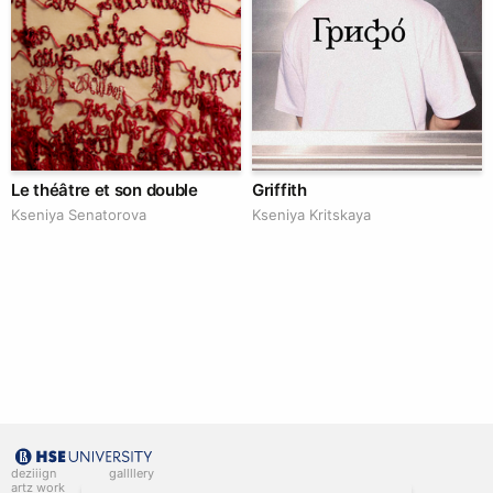
Le théâtre et son double
Griffith
Kseniya Senatorova
Kseniya Kritskaya
deziiign
gallllery
artz work
gallllery.art