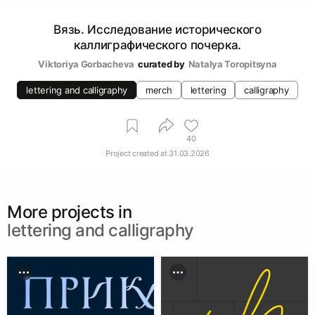
Вязь. Исследование исторического
каллиграфического почерка.
Viktoriya Gorbacheva
curated by
Natalya Toropitsyna
lettering and calligraphy
merch
lettering
calligraphy
40
Project created at
31.03.2026
More projects in
lettering and calligraphy