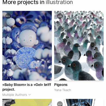
More projects in
illustration
«Baby Bloom» is a «Gel» briff
Pigeons
project.
Yana Tkach
Multiple Authors