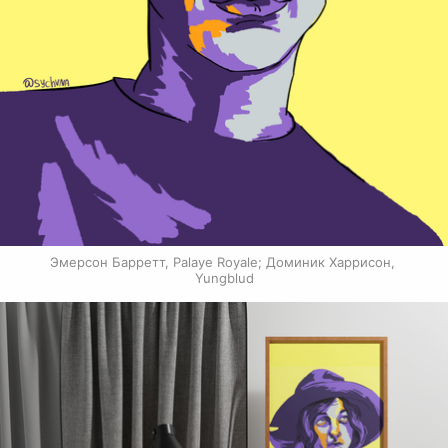
Эмерсон Барретт, Palaye Royale; Доминик Харрисон, 
Yungblud