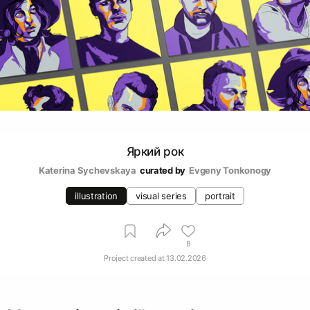
Яркий рок
Katerina Sychevskaya
curated by
Evgeny Tonkonogy
illustration
visual series
portrait
8
Project created at
13.02.2026