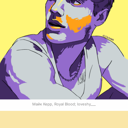
Майк Керр, Royal Blood; loveshy___