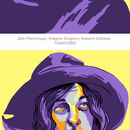
Дэн Рейнольдс, Imagine Dragons; Кирилл Бабиев, 
ТАйМСКВЕР