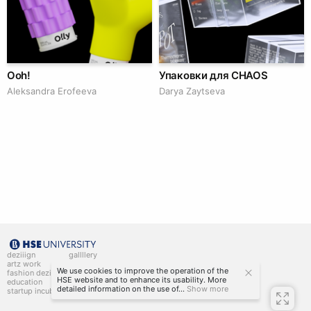
Ooh!
Упаковки для CHAOS
Aleksandra Erofeeva
Darya Zaytseva
deziiign
gallllery
artz work
gallllery.art
We use cookies to improve the operation of the
fashion deziiign
kiiids.art
HSE website and to enhance its usability. More
education
detailed information on the use of...
Show more
startup incubator