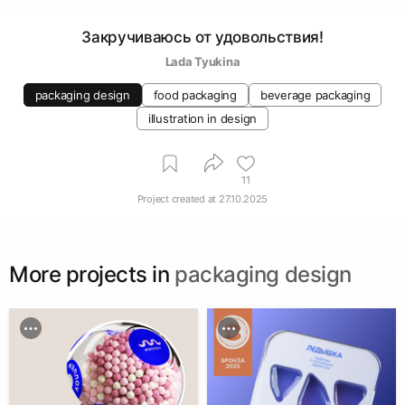
Закручиваюсь от удовольствия!
Lada Tyukina
packaging design
food packaging
beverage packaging
illustration in design
11
Project created at
27.10.2025
More projects in
packaging design