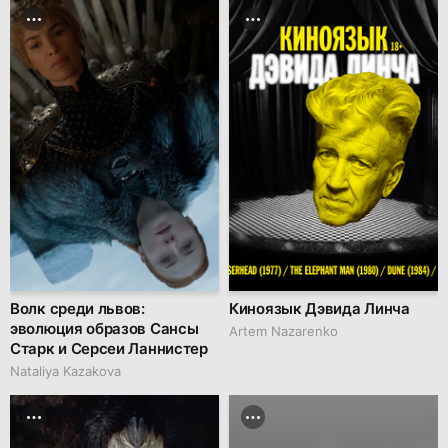
Волк среди львов:
Киноязык Дэвида Линча
эволюция образов Сансы
Artem Nazarenko
Старк и Серсеи Ланнистер
Nataliya Kazakova