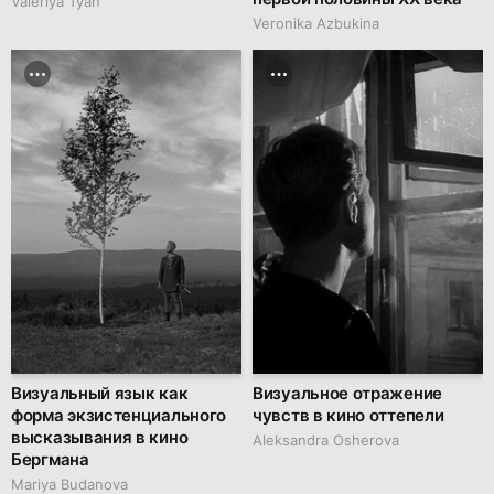
Valeriya Tyan
Veronika Azbukina
Визуальный язык как
Визуальное отражение
форма экзистенциального
чувств в кино оттепели
высказывания в кино
Aleksandra Osherova
Бергмана
Mariya Budanova