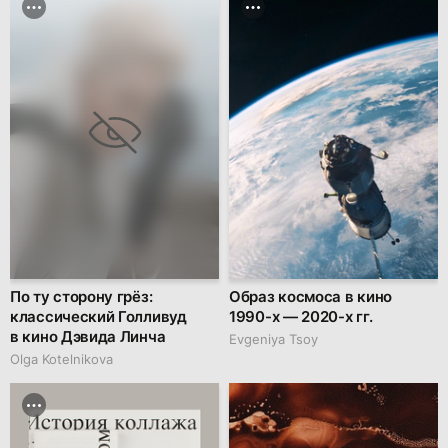
По ту сторону грёз:
Образ космоса в кино
классический Голливуд
1990-х — 2020-х гг.
в кино Дэвида Линча
Evgeniya Tsoy
Olga Kotelnikova