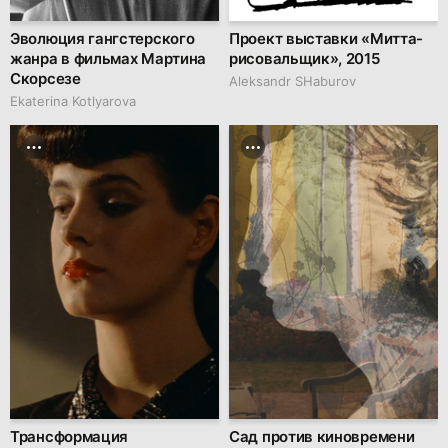
Эволюция гангстерского
Проект выставки «Митта-
жанра в фильмах Мартина
рисовальщик», 2015
Скорсезе
Аleksandr SHaburov
Ekaterina Kotlyarova
Трансформация
Сад против киновремени