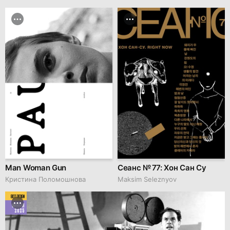
Man Woman Gun
Сеанс № 77: Хон Сан Су
Кристина Поломошнова
Maksim Seleznyov
BEST DESIGN
MARCH
2025