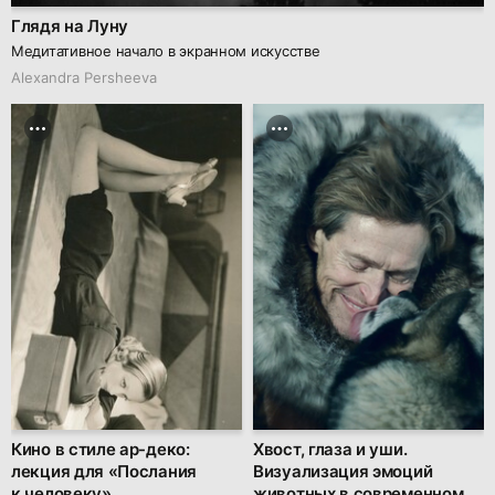
Глядя на Луну
Медитативное начало в экранном искусстве
Alexandra Persheeva
Кино в стиле ар-деко:
Хвост, глаза и уши.
лекция для «Послания
Визуализация эмоций
к человеку»
животных в современном