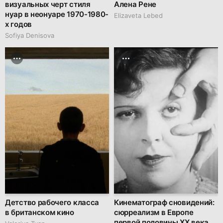
визуальных черт стиля
Алена Рене
нуар в неонуаре 1970-1980-
Elizaveta Lebed
х годов
Sofiya Denisova
Детство рабочего класса
Кинематограф сновидений:
в британском кино
сюрреализм в Европе
первой половины XX века