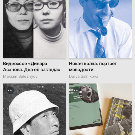
Видеоэссе «Динара
Новая волна: портрет
Асанова. Два её взгляда»
молодости
Maksim Seleznyov
Darya Salnikova