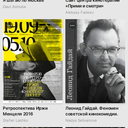
Я шагаю по Москве
Сайт центра кинотерапии
«Прими и смотри»
Daut Ashuba
Aleksey Fadeev
Ретроспектива Иржи
Леонид Гайдай. Феномен
Менцеля 2016
советской кинокомедии.
Stefan Lashko
Nadya Selivanova