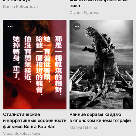
кино
Darina Polikarpova
Olyona Egorova
Стилистические
Ранние образы кайдзю
и нарративные особенности
в японском кинематографе
фильмов Вонга Кар Вая
Mariya Nikitina
Vlada Sokolovskaya