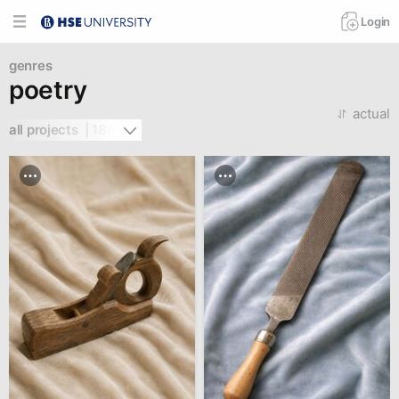
Login
genres
poetry
actual
all projects  | 184