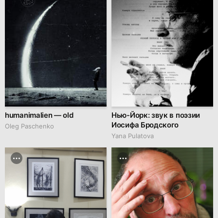
humanimalien — old
Нью-Йорк: звук в поэзии
Иосифа Бродского
Oleg Paschenko
Yana Pulatova