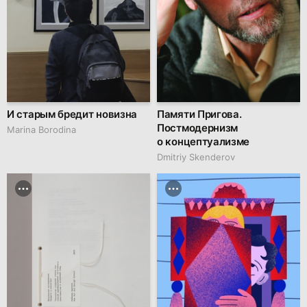
И старым бредит новизна
Памяти Пригова.
Постмодернизм
Marina Borodina
о концептуализме
Dmitriy Skenderov