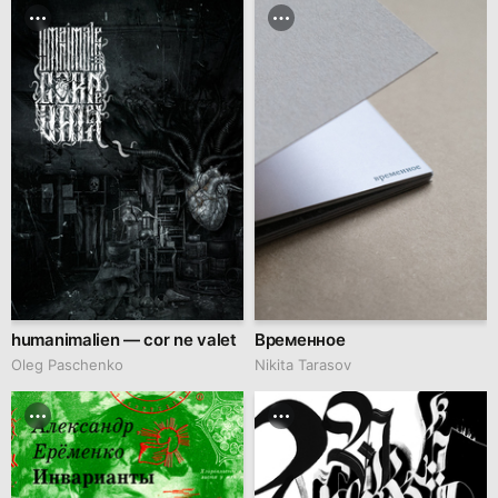
humanimalien — cor ne valet
Временное
Oleg Paschenko
Nikita Tarasov