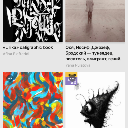
«Lirika» caligraphic book
Ося, Иосиф, Джозеф,
Бродский — тунеядец,
Afina Elefteridi
писатель, эмигрант, гений.
Yana Pulatova
BEST DESIGN
JANUARY
2025