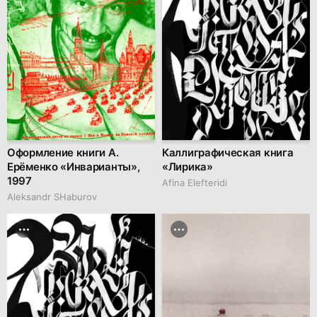
Оформление книги А.
Каллиграфическая книга
Ерёменко «Инварианты»,
«Лирика»
1997
Afina Elefteridi
Аleksandr SHaburov