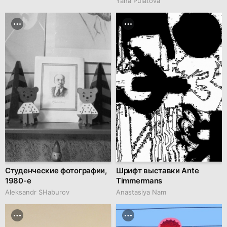
Yana Pulatova
Студенческие фотографии,
Шрифт выставки Ante
1980-е
Timmermans
Аleksandr SHaburov
Anastasiya Nam