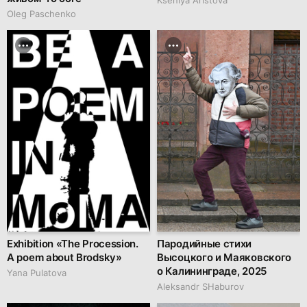
Oleg Paschenko
Exhibition «The Procession.
Пародийные стихи
A poem about Brodsky»
Высоцкого и Маяковского
о Калининграде, 2025
Yana Pulatova
Аleksandr SHaburov