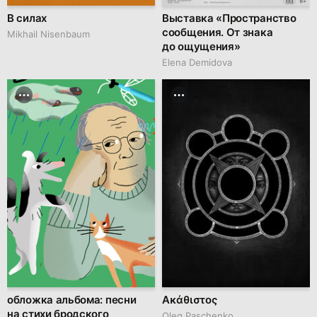
В силах
Выставка «Пространство
сообщения. От знака
Mikhail Nisenbaum
до ощущения»
Elena Demidova
обложка альбома: песни
Ακάθιστος
на стихи бродского
Oleg Paschenko