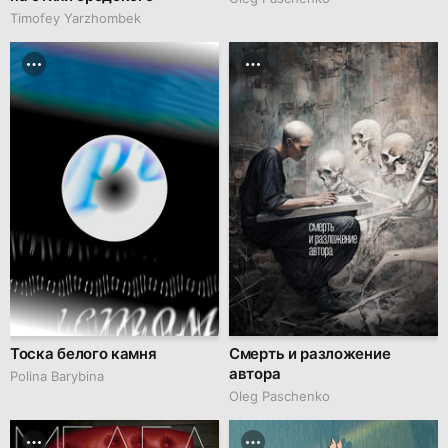
Timofey Yarzhombek
Тоска белого камня
Смерть и разложение
автора
Polina Barybina
Oleg Paschenko