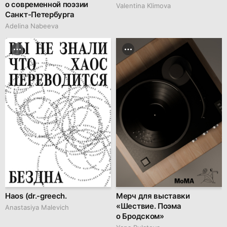
о современной поэзии
Valentina Klimova
Санкт-Петербурга
Adelina Nabeeva
Haos (dr.-greech.
Мерч для выставки
«Шествие. Поэма
Anastasiya Malevich
о Бродском»