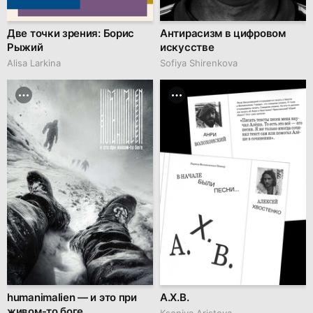
Две точки зрения: Борис
Антирасизм в цифровом
Рыжий
искусстве
Alisa Larkina
Sofiya Shirenkova
humanimalien — и это при
А.Х.В.
живом-то боге
Kseniya Aristova