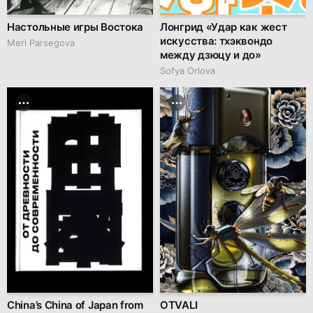
Настольные игры Востока
Лонгрид «Удар как жест
искусства: тхэквондо
Meri Parsegova
между дзюцу и до»
Sofya Orlova
China’s China of Japan from
OTVALI