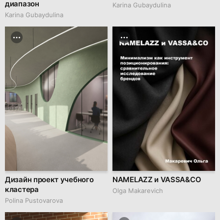
диапазон
Karina Gubaydulina
Karina Gubaydulina
Дизайн проект учебного
NAMELAZZ и VASSA&CO
кластера
Olga Makarevich
Polina Pustovarova