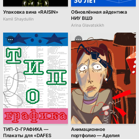
Упаковка вина «RAISIN»
Обновлённая айдентика
НИУ ВШЭ
Kamil Shaydullin
Arina Glavatskikh
ТИП-О-ГРАФИКА —
Анимационное
Плакаты для «DAFES
портфолио — Аделия