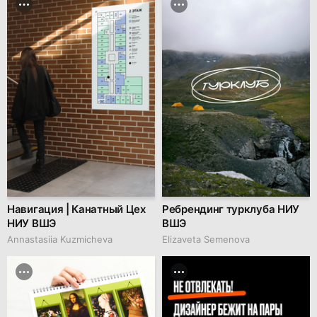
Навигация | Канатный Цех
Ребрендинг турклуба НИУ
НИУ ВШЭ
ВШЭ
Annastasiia Kuzmicheva
Elizaveta Semenova