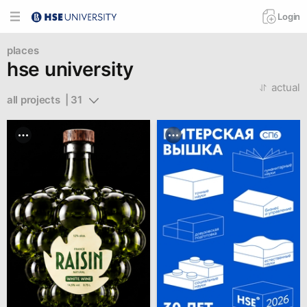
Login
places
hse university
actual
all projects  | 31