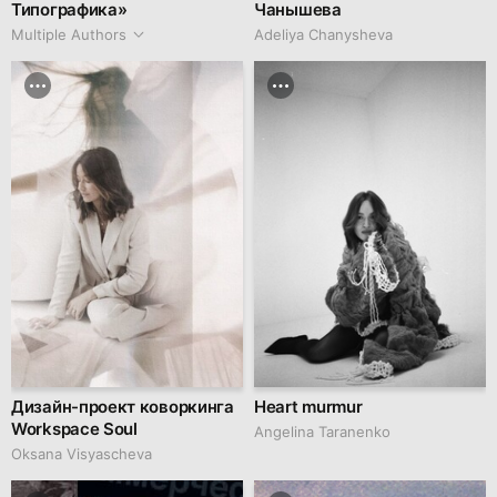
Типографика»
Чанышева
Multiple Authors
Adeliya Chanysheva
Дизайн-проект коворкинга
Heart murmur
Workspace Soul
Angelina Taranenko
Oksana Visyascheva