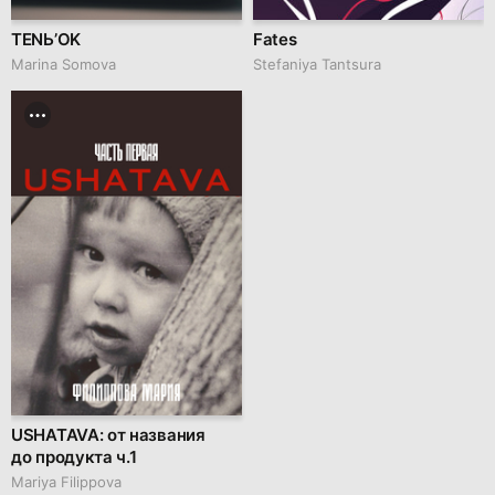
TENЬ’OK
Fates
Marina Somova
Stefaniya Tantsura
USHATAVA: от названия
до продукта ч.1
Mariya Filippova