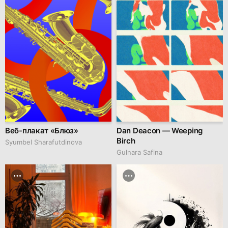
Веб-плакат «Блюз»
Dan Deacon — Weeping
Birch
Syumbel Sharafutdinova
Gulnara Safina