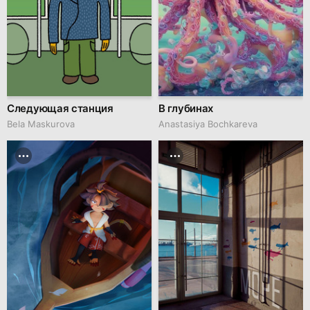
Следующая станция
В глубинах
Bela Maskurova
Anastasiya Bochkareva