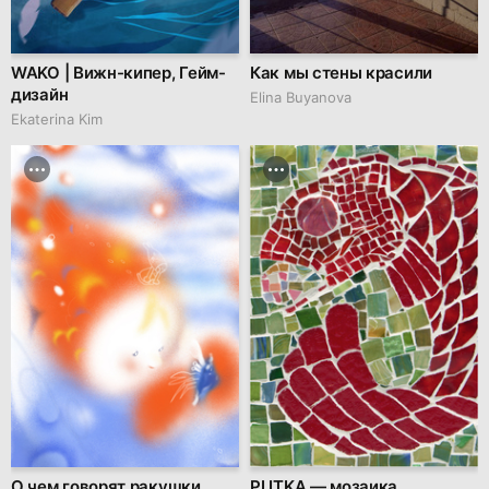
WAKO | Вижн-кипер, Гейм-
Как мы стены красили
дизайн
Elina Buyanova
Ekaterina Kim
О чем говорят ракушки
PLITKA — мозаика