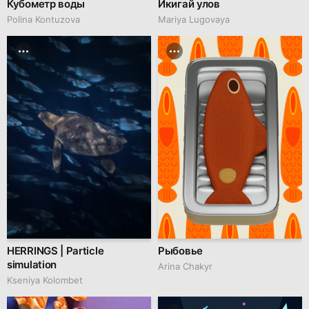
Кубометр воды
Икигай улов
Polina Kontuzova
Mariya Lugovaya
HERRINGS | Particle
Рыбовье
simulation
Arina Chakyr
Kseniya Kolombet