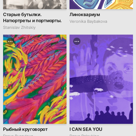
Старые бутылки.
Линоквариум
Натюртреты и портморты.
Veronika Baybakova
Stanislav Zhitskiy
Рыбный круговорот
I CAN SEA YOU