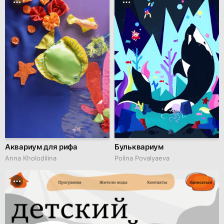
Аквариум для рифа
Бульквариум
Anna Kholodilina
Polina Povalyaeva