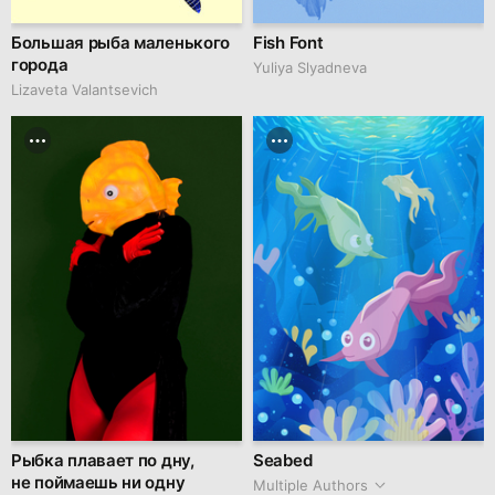
Большая рыба маленького
Fish Font
города
Yuliya Slyadneva
Lizaveta Valantsevich
Рыбка плавает по дну,
Seabed
не поймаешь ни одну
Multiple Authors