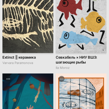
Extinct || керамика
Севкабель × НИУ ВШЭ:
шагающие рыбы
Varvara Paramonova
Ila Moroz