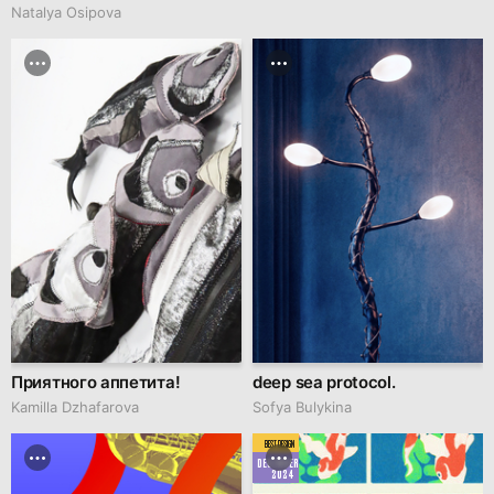
Natalya Osipova
Приятного аппетита!
deep sea protocol.
Kamilla Dzhafarova
Sofya Bulykina
BEST DESIGN
DECEMBER
2024