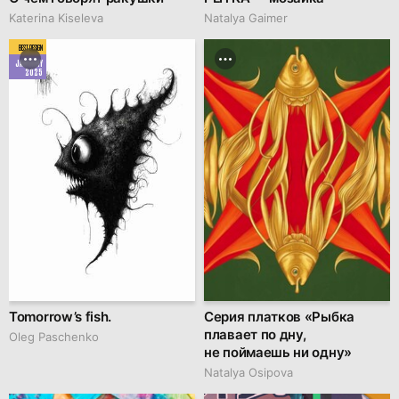
Katerina Kiseleva
Natalya Gaimer
BEST DESIGN
JANUARY
2025
Tomorrow’s fish.
Серия платков «Рыбка
плавает по дну,
Oleg Paschenko
не поймаешь ни одну»
Natalya Osipova