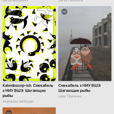
Darya Buravleva
Darya Palovkina
Kaleidoscop-ish. Севкабель
Севкабель х НИУ ВШЭ:
х НИУ ВШЭ: Шагающие
Шагающие рыбы
рыбы
Lada Titarenko
Anzhelika Sarkisyan