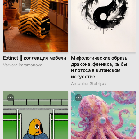
Extinct || коллекция мебели
Мифологические образы
дракона, феникса, рыбы
Varvara Paramonova
и лотоса в китайском
искусстве
Antonina Steblyuk