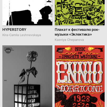
HYPERSTORY
Плакат к фестивалю рок-
музыки «Эклектика»
Kira-Camila Leshnevskaya
Kseniya Chepanova