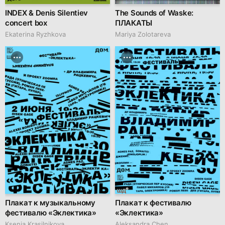
INDEX & Denis Silentiev
The Sounds of Waske:
concert box
ПЛАКАТЫ
Ekaterina Ryzhkova
Mariya Zolotareva
Плакат к музыкальному
Плакат к фестивалю
фестивалю «Эклектика»
«Эклектика»
Ksenia Krasilnikova
Aleksandra Chen