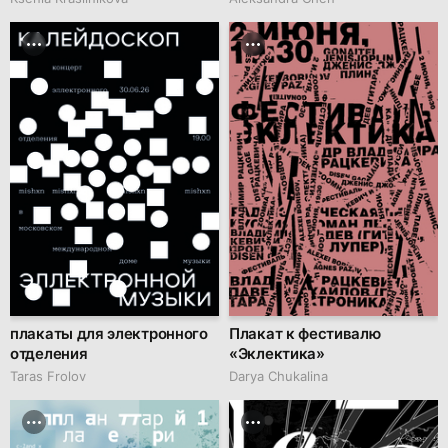
плакаты для электронного
Плакат к фестивалю
отделения
«Эклектика»
Taras Frolov
Darya Chukalina