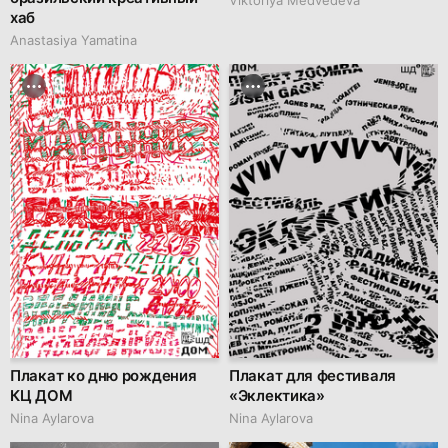
хаб
Anastasiya Yamatina
Плакат ко дню рождения
Плакат для фестиваля
КЦ ДОМ
«Эклектика»
Nina Aylarova
Nina Aylarova