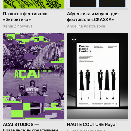
Плакат к фестивалю
Айдентика и моушн для
«Эклектика»
фестиваля «СКАЗКА»
Xenia Zinovyeva
Angelina Kostousova
ACAI STUDIOS —
HAUTE COUTURE Royal
бразильский креативный
Viktoriya Medvedeva