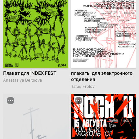
Плакат для INDEX FEST
плакаты для электронного
отделения
Anastasiya Deltsova
Taras Frolov