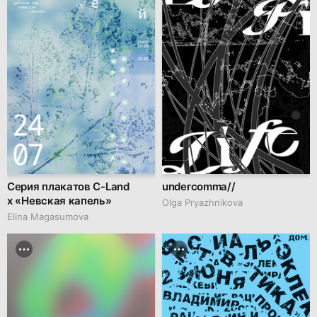
Серия плакатов C-Land
undercomma//
x «Невская капель»
Olga Pryazhnikova
Elina Magasumova