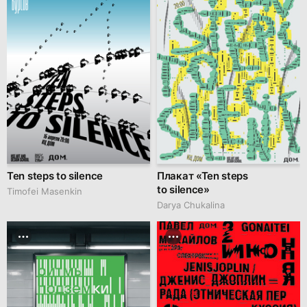
Ten steps to silence
Плакат «Ten steps
to silence»
Timofei Masenkin
Darya Chukalina