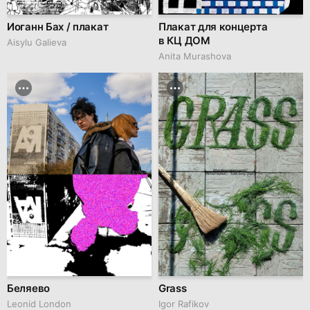
Иоганн Бах / плакат
Плакат для концерта
в КЦ ДОМ
Aisylu Galieva
Anita Murashova
Беляево
Grass
Leonid London
Igor Rafikov