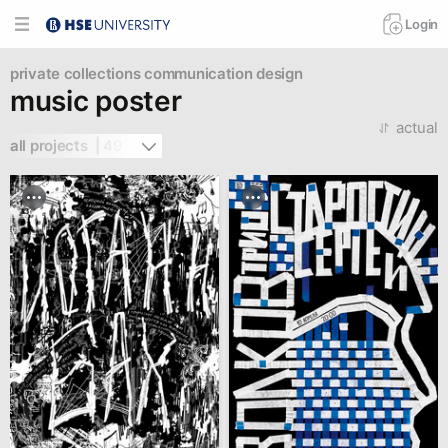
Login
private collections
communication design
music poster
actual
all projects  | 493