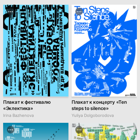
Плакат к фестивалю
Плакат к концерту «Ten
«Эклектика»
steps to silence»
Irina Bazhenova
Yuliya Dolgoborodova