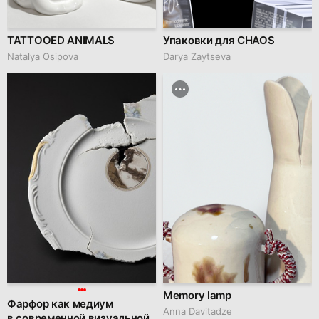
TATTOOED ANIMALS
Упаковки для CHAOS
Natalya Osipova
Darya Zaytseva
Memory lamp
Фарфор как медиум
Anna Davitadze
в современной визуальной