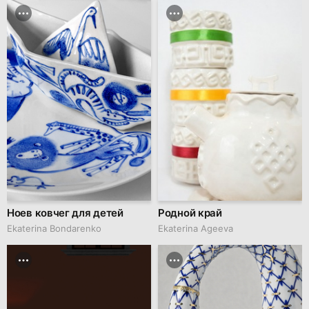
Ноев ковчег для детей
Родной край
Ekaterina Bondarenko
Ekaterina Ageeva