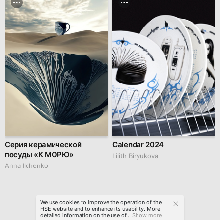
Серия керамической
Calendar 2024
посуды «К МОРЮ»
Lilith Biryukova
Anna Ilchenko
We use cookies to improve the operation of the
HSE website and to enhance its usability. More
detailed information on the use of...
Show more