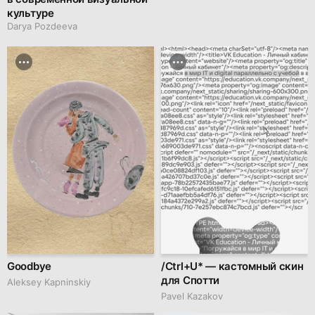
культуре
Darya Pozdeeva
Goodbye
/Ctrl+U* — кастомный скин
для Спотти
Aleksey Kapninskiy
Pavel Kazakov