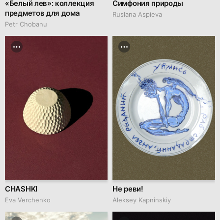
«Белый лев»: коллекция
Симфония природы
предметов для дома
Ruslana Aspieva
Petr Chobanu
CHASHKI
Не реви!
Eva Verchenko
Aleksey Kapninskiy