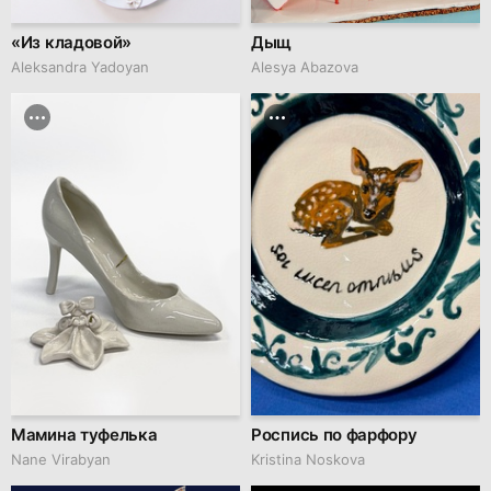
«Из кладовой»
Дыщ
Aleksandra Yadoyan
Alesya Abazova
Мамина туфелька
Роспись по фарфору
Nane Virabyan
Kristina Noskova