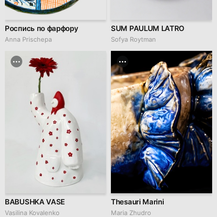
Роспись по фарфору
SUM PAULUM LATRO
Anna Prischepa
Sofya Roytman
BABUSHKA VASE
Thesauri Marini
Vasilina Kovalenko
Maria Zhudro