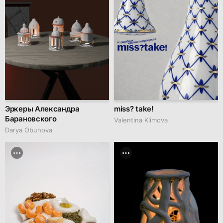
Эркеры Александра
miss? take!
Барановского
Valentina Klimova
Darya Obuhova