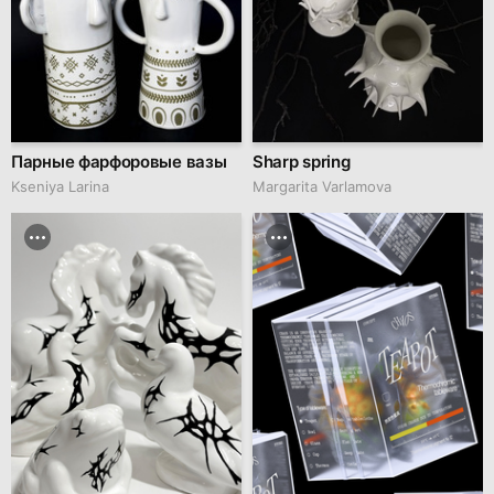
Парные фарфоровые вазы
Sharp spring
Kseniya Larina
Margarita Varlamova