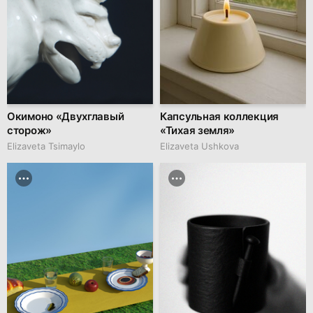
Окимоно «Двухглавый
Капсульная коллекция
сторож»
«Тихая земля»
Elizaveta Tsimaylo
Elizaveta Ushkova