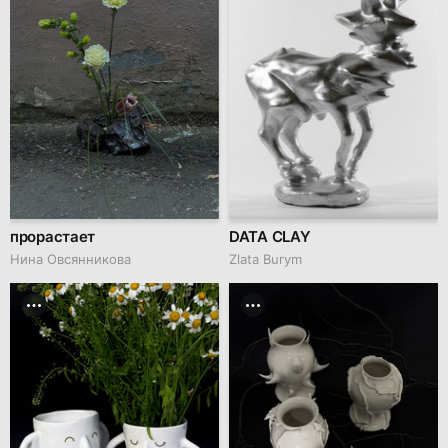
прорастает
DATA CLAY
Нина Овсянникова
Zlata Burym