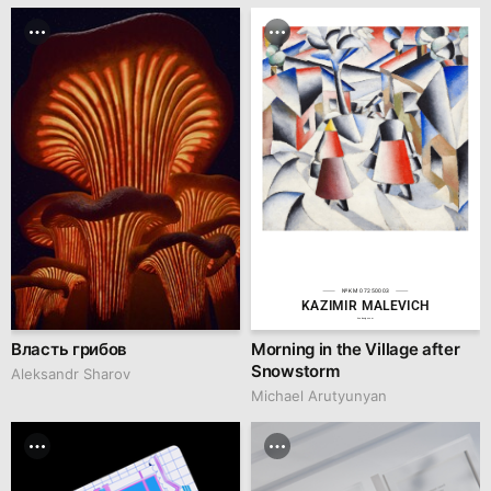
№KM 07250003
KAZIMIR MALEVICH
hsedesign.com
Власть грибов
Morning in the Village after
Snowstorm
Aleksandr Sharov
Michael Arutyunyan