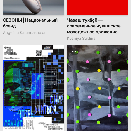
СЕЗОНЫ | Национальный
Чӑваш тухӑҫӗ —
бренд
современное чувашское
молодежное движение
Angelina Karandasheva
Kseniya Suldina