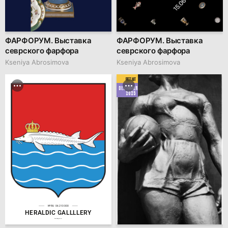
ФАРФОРУМ. Выставка
ФАРФОРУМ. Выставка
севрского фарфора
севрского фарфора
Kseniya Abrosimova
Kseniya Abrosimova
BEST ART
DECEMBER
2025
№RU 06210000
HERALDIC GALLLLERY
hsedesign.com