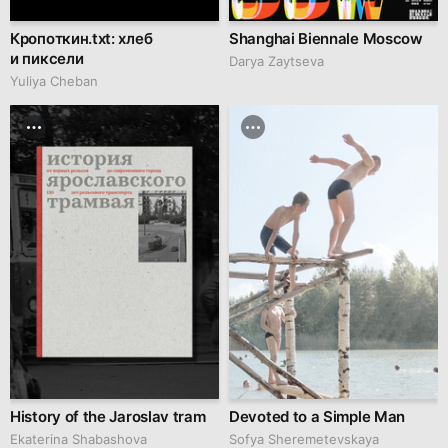
Кропоткин.txt: хлеб
Shanghai Biennale Moscow
и пиксели
Darya Zaytseva
Yuliya Cheban
History of the Jaroslav tram
Devoted to a Simple Man
Ekaterina Shabashova
Sofya Sheremetevskaya