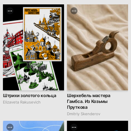
Штрихи золотого кольца
Шерхебель мастера
Гамбса. Из Козьмы
Elizaveta Rakusevich
Пруткова
Dmitriy Skenderov