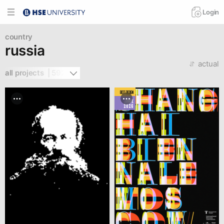
Login
country
russia
actual
all projects  | 592
BEST DESIGN
JUNE
2026