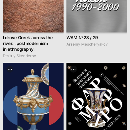
I drove Greek across the
WAM № 28 / 29
river… postmodernism
Arseniy Mescheryakov
in ethnography.
Dmitriy Skenderov