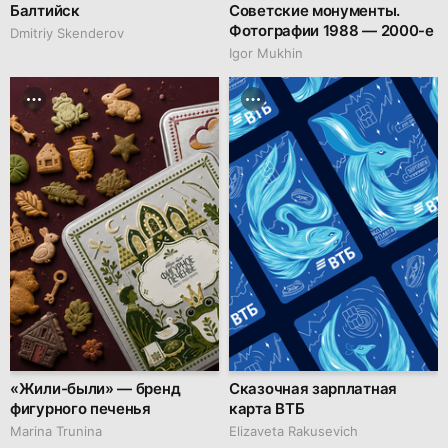
Балтийск
Советские монументы.
Фотографии 1988 — 2000-е
Dmitriy Skenderov
Igor Mukhin
«Жили-были» — бренд
Сказочная зарплатная
фигурного печенья
карта ВТБ
Marina Trunina
Elizaveta Rakusevich