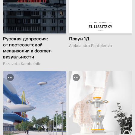
№EL 24590001
EL LISSITZKY
hsedesign.com
Русская депрессия:
Проун 1Д
от постсоветской
Aleksandra Panteleeva
меланхолии к doomer-
визуальности
Elizaveta Karabelnik