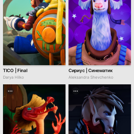
TICO | Final
Сириус | Синематик
Darya Hilko
Aleksandra Shevchenko