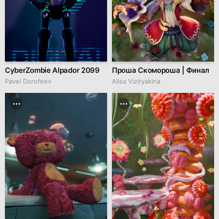
CyberZombie Alpador 2099
Проша Скомороша | Финал
Pavel Dorofeev
Alisa Viziryakina