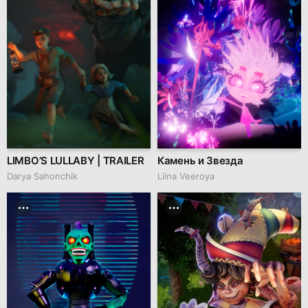
LIMBO’S LULLABY | TRAILER
Камень и Звезда
Darya Sahonchik
Liina Veeroya