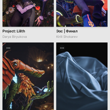
Project: Lilith
Эос | Финал
Darya Biryukova
Kirill Shokarev