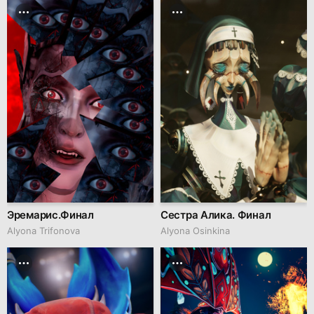
Эремарис.Финал
Сестра Алика. Финал
Alyona Trifonova
Alyona Osinkina