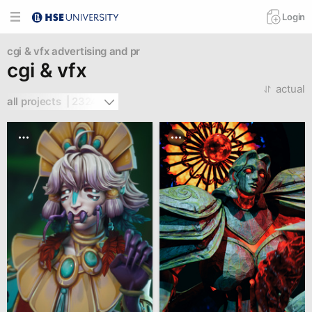
Login
cgi & vfx
advertising and pr
cgi & vfx
actual
all projects  | 2324