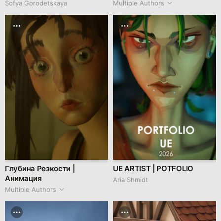
Sofya Gorodetskaya
Multiple Authors
Глубина Резкости |
UE ARTIST | POTFOLIO
Анимация
Aria Shmidt
Multiple Authors