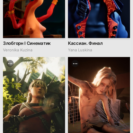
Злобгорн I Синематик
Кассиан. Финал
Veronika Kuzina
Yana Luskina