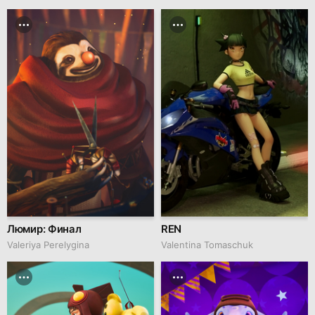
Люмир: Финал
REN
Valeriya Perelygina
Valentina Tomaschuk