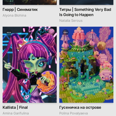
Гнарр | Синематик
Титры | Something Very Bad
Is Going to Happen
Alyona Blohina
Natalia Serous
Kallista | Final
Гусеничка на острове
Amina Garifulina
Polina Povalyaeva