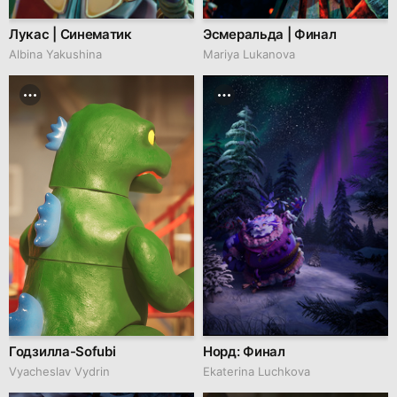
Лукас | Синематик
Эсмеральда | Финал
Albina Yakushina
Mariya Lukanova
Годзилла-Sofubi
Норд: Финал
Vyacheslav Vydrin
Ekaterina Luchkova