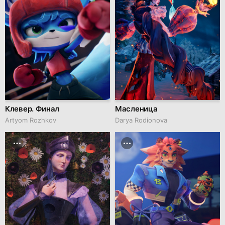
Клевер. Финал
Масленица
Artyom Rozhkov
Darya Rodionova