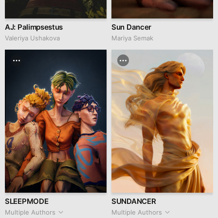
AJ: Palimpsestus
Sun Dancer
Valeriya Ushakova
Mariya Semak
SLEEPMODE
SUNDANCER
Multiple Authors
Multiple Authors