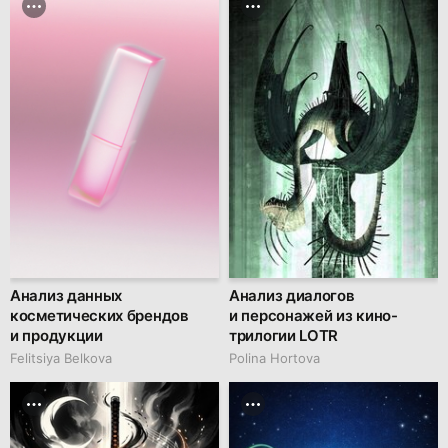
Анализ данных
Анализ диалогов
косметических брендов
и персонажей из кино-
и продукции
трилогии LOTR
Felitsiya Belkova
Polina Hortova