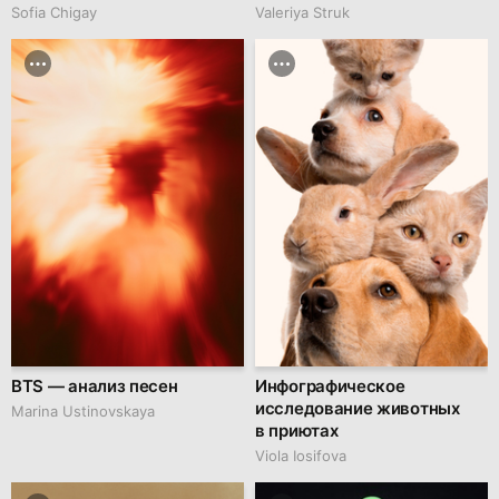
Sofia Chigay
Valeriya Struk
BTS — анализ песен
Инфографическое
исследование животных
Marina Ustinovskaya
в приютах
Viola Iosifova