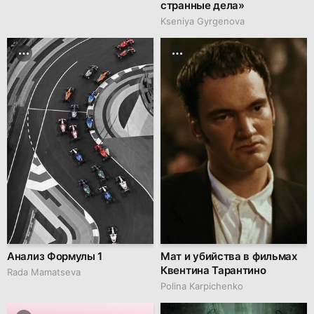
странные дела»
Kseniya Gyrgenova
Анализ Формулы 1
Мат и убийства в фильмах
Квентина Тарантино
Rada Mamatseva
Polina Karpichenko