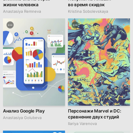
жизни человека
во время скидок
Anastasiya Remneva
Kristina Sobolevskaya
Анализ Google Play
Персонажи Marvel и DC:
сравнение двух студий
Anastasiya Golubeva
Ilariya Varenova