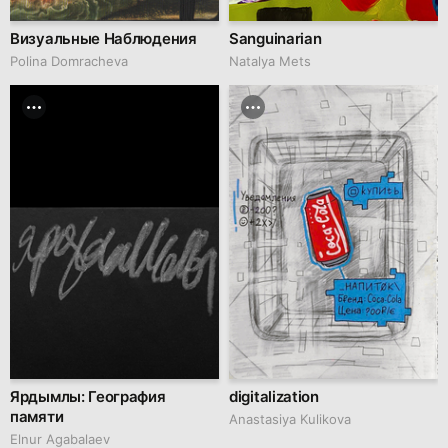
Визуальные Наблюдения
Sanguinarian
Polina Domracheva
Natalya Mets
Ярдымлы: География
digitalization
памяти
Anastasiya Kulikova
Elnur Agabalaev