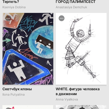
Терпеть?
ГОРОД ПАЛИМПСЕСТ
Kseniya Dobina
Anastasiya Demchuk
Скетчбук илоны
WHITE. фигура человека
в движении
Ilona Putyatina
Anna Vyalkova