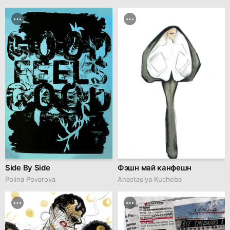
Side By Side
Фэшн май канфешн
Polina Povarova
Anastasiya Kucheba