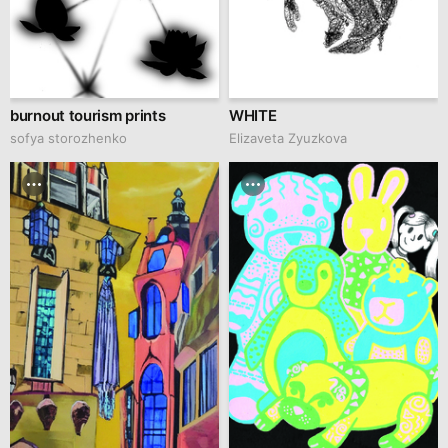
burnout tourism prints
WHITE
sofya storozhenko
Elizaveta Zyuzkova