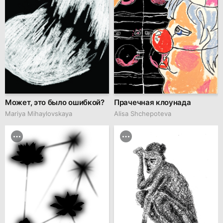
Может, это было ошибкой?
Прачечная клоунада
Mariya Mihaylovskaya
Alisa Shchepoteva