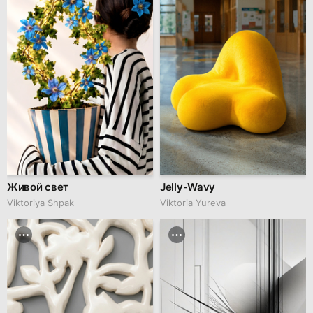
Живой свет
Jelly-Wavy
Viktoriya Shpak
Viktoria Yureva