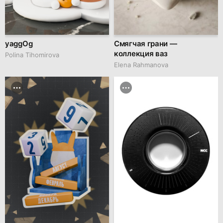
yaggOg
Смягчая грани —
коллекция ваз
Polina Tihomirova
Elena Rahmanova