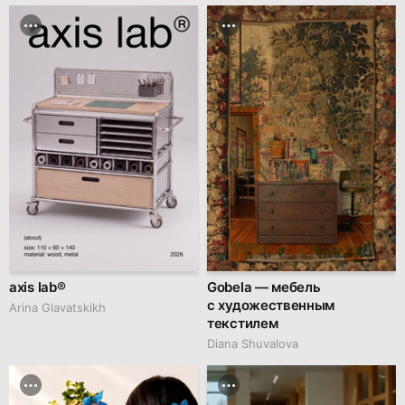
axis lab®
Gobela — мебель
с художественным
Arina Glavatskikh
текстилем
Diana Shuvalova