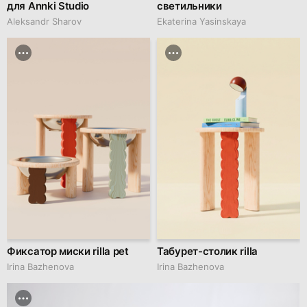
для Annki Studio
светильники
Aleksandr Sharov
Ekaterina Yasinskaya
Фиксатор миски rilla pet
Табурет-столик rilla
Irina Bazhenova
Irina Bazhenova