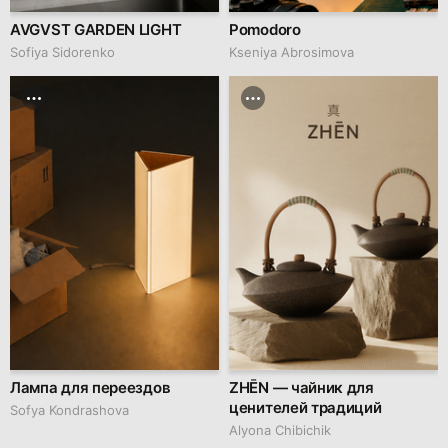
AVGVST GARDEN LIGHT
Pomodoro
Sofiya Sidorenko
Kseniya Abrosimova
Лампа для переездов
ZHĒN — чайник для
ценителей традиций
Sofya Kondrashova
Alyona Chibichik