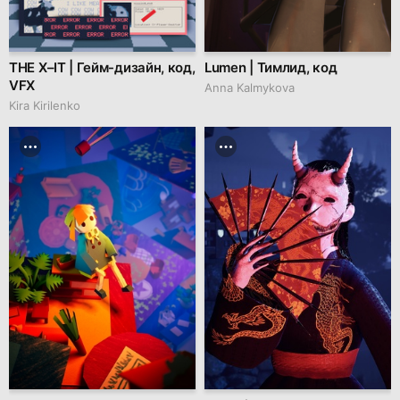
THE X–IT | Гейм-дизайн, код,
Lumen | Тимлид, код
VFX
Anna Kalmykova
Kira Kirilenko