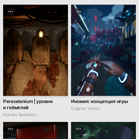
Pereselenium | уровни
Иномия: концепция игры
и геймплей
Evgeniy Vlasov
Matvey Baskakov