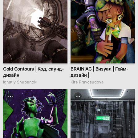
Cold Contours | Код, саунд-
BRAINIAC | Визуал | Гейм-
дизайн
дизайн |
Ignatiy Shubenok
Kira Pravosudova