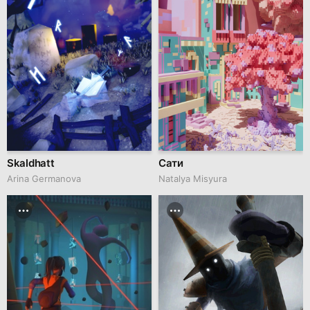
Skaldhatt
Сати
Arina Germanova
Natalya Misyura