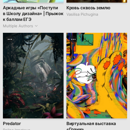
Аркадные игры «Поступи
Кровь сквозь землю
в Школу дизайна» | Прыжок
Vasilisa Pichugina
к баллам ЕГЭ
Multiple Authors
Predator
Виртуальная выставка
«Грани»
Polina Ignateva