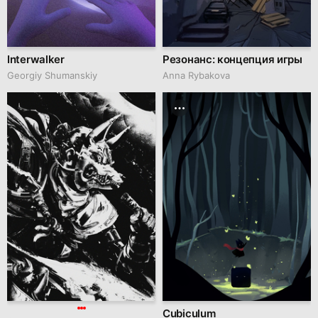
Interwalker
Резонанс: концепция игры
Georgiy Shumanskiy
Anna Rybakova
Cubiculum