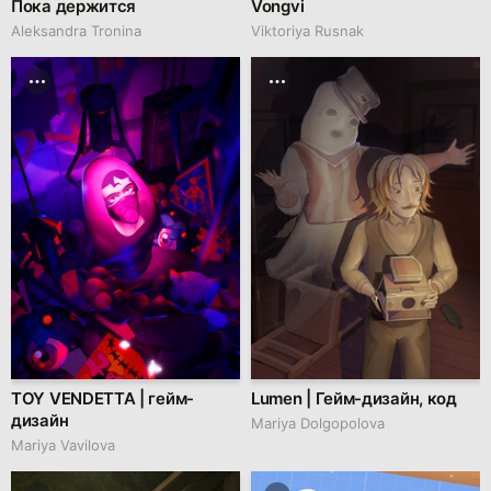
Пока держится
Vongvi
Aleksandra Tronina
Viktoriya Rusnak
TOY VENDETTA | гейм-
Lumen | Гейм-дизайн, код
дизайн
Mariya Dolgopolova
Mariya Vavilova