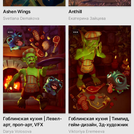
Ashen Wings
Anthill
Svetlana Demakova
Екатерина Зайцева
Гоблинская кухня | Левел-
Гоблинская кухня | Тимлид,
арт, проп-арт, VFX
гейм-дизайн, 3д-художник
Darya Volosova
Viktoriya Eremeeva