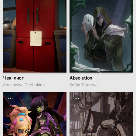
Чек-лист
Absolution
Anastasiya Chebukina
Sofya Tatarova