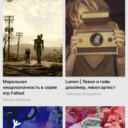
Моральная
Lumen | Левел и гейм
неоднозначность в серии
дизайнер, левел артист
игр Fallout
Viktoriya Shuguleva
Mariya Karpova