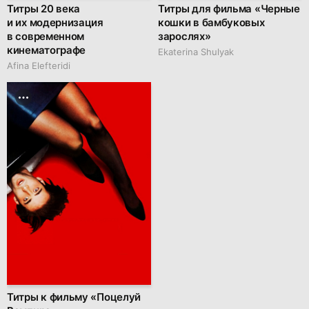
Титры 20 века
Титры для фильма «Черные
и их модернизация
кошки в бамбуковых
в современном
зарослях»
кинематографе
Ekaterina Shulyak
Afina Elefteridi
Титры к фильму «Поцелуй