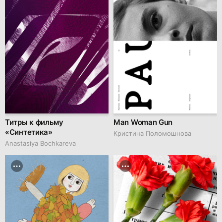
Титры к фильму
Man Woman Gun
«Синтетика»
Кристина Поломошнова
Anastasiya Bochkareva