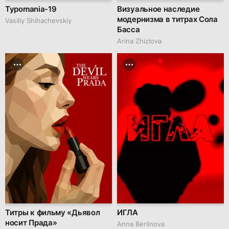
Typomania-19
Визуальное наследие
модернизма в титрах Сола
Vasiliy Shihachevskiy
Басса
Arina Zhizlova
Титры к фильму «Дьявол
ИГЛА
носит Прада»
Anna Berlinova