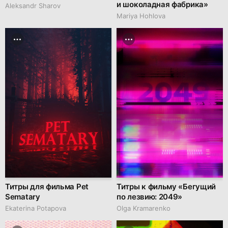
и шоколадная фабрика»
Aleksandr Sharov
Mariya Hohlova
Титры для фильма Pet
Титры к фильму «Бегущий
Sematary
по лезвию: 2049»
Ekaterina Potapova
Olga Kramarenko