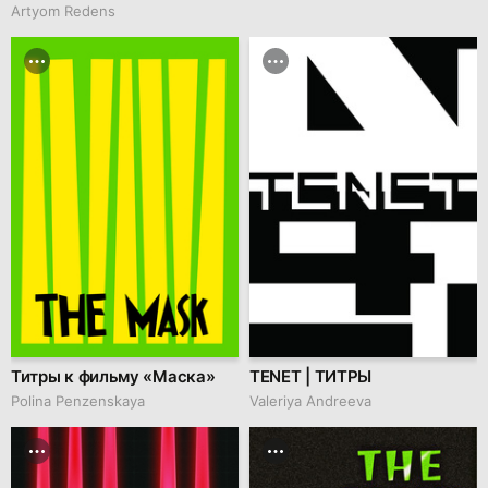
Artyom Redens
Титры к фильму «Маска»
TENET | ТИТРЫ
Polina Penzenskaya
Valeriya Andreeva