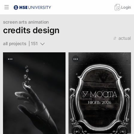
Login
screen arts
animation
credits design
actual
all projects  | 151