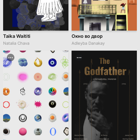
Taika Waititi
Окно во двор
Natalia Chava
Adleyba Danakay