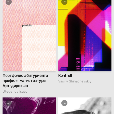
Портфолио абитуриента
Kontroll
профиля магистратуры
Vasiliy Shihachevskiy
Арт-дирекшн
Utegenov Isaac