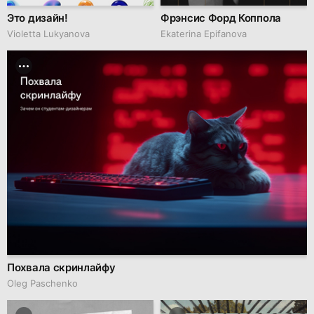
Это дизайн!
Фрэнсис Форд Коппола
Violetta Lukyanova
Ekaterina Epifanova
Похвала скринлайфу
Oleg Paschenko