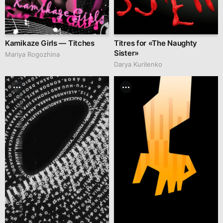
Kamikaze Girls — Titches
Titres for «The Naughty
Sister»
Mariya Rogozhina
Darya Kurilenko