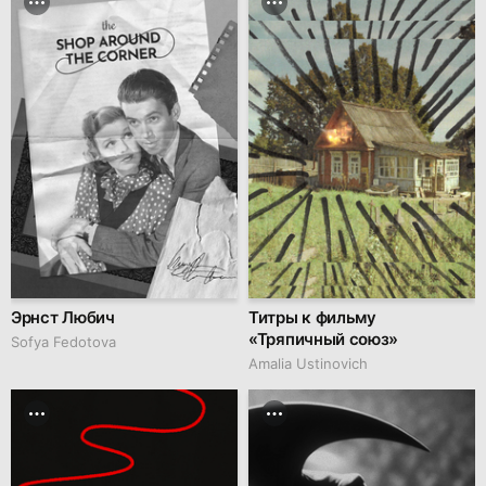
Эрнст Любич
Титры к фильму
«Тряпичный союз»
Sofya Fedotova
Amalia Ustinovich