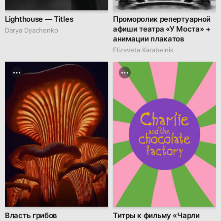
Lighthouse — Titles
Проморолик репертуарной
афиши театра «У Моста» +
Darya Dyachenko
анимации плакатов
Elizaveta Karabelnik
Власть грибов
Титры к фильму «Чарли