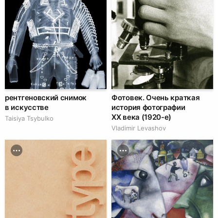
рентгеновский снимок
Фотовек. Очень краткая
в искусстве
история фотографии
XX века (1920-е)
Taisiya Tsybulko
Vladimir Levashov