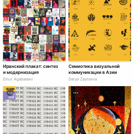
Иранский плакат: синтез
Семиотика визуальной
и модернизация
коммуникации в Азии
Elnur Agabalaev
Darya Zaytseva
BEST DESIGN
MAY
2026