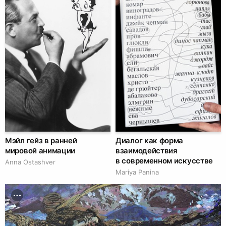
Мэйл гейз в ранней
Диалог как форма
мировой анимации
взаимодействия
в современном искусстве
Anna Ostashver
Mariya Panina