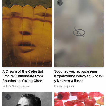
A Dream of the Celestial
Эрос и смерть: различия
Empire: Chinoiserie from
в трактовке сексуальности
Boucher to Yuxing Chen
у Климта и Шиле
Polina Suhorukova
Darya Popova