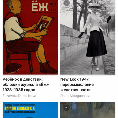
Ребёнок в действии:
New Look 1947:
обложки журнала «Ёж»
переосмысление
1928–1935 годов
женственности
Elizaveta Demicheva
Dana Albogachieva