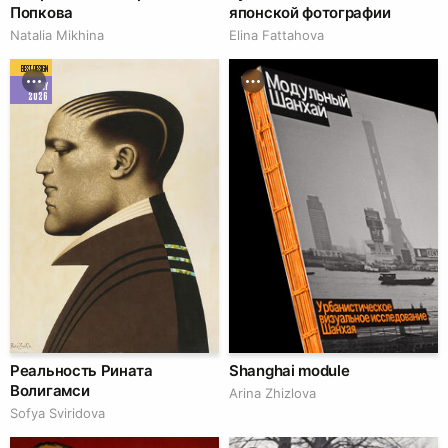
Попкова
японской фотографии
Natalia Mikhina
Elina Fattahova
BEST DESIGN
MAY
2026
Реальность Рината
Shanghai module
Волигамси
Arina Zhizlova
Sofya Sviridova