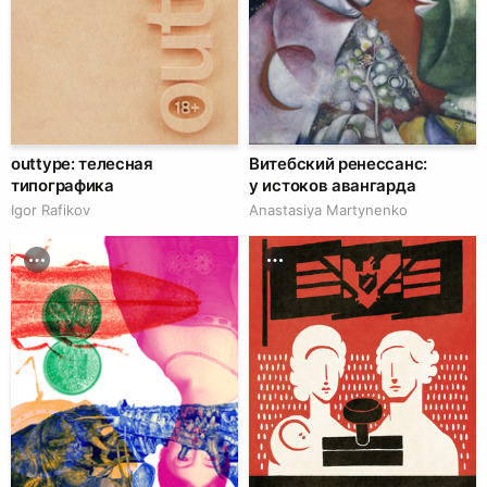
outtype: телесная
Витебский ренессанс:
типографика
у истоков авангарда
Igor Rafikov
Anastasiya Martynenko