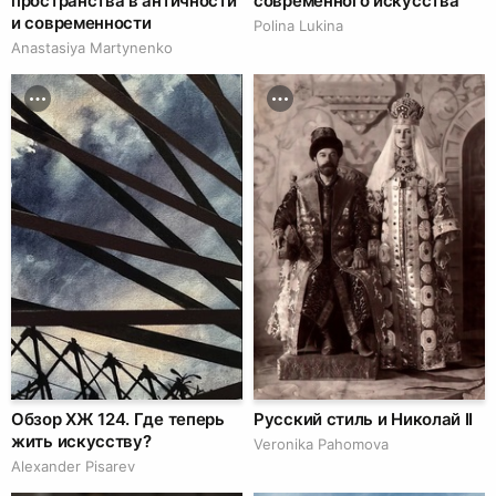
пространства в античности
современного искусства
и современности
Polina Lukina
Anastasiya Martynenko
Обзор ХЖ 124. Где теперь
Русский стиль и Николай II
жить искусству?
Veronika Pahomova
Alexander Pisarev