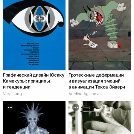
Графический дизайн Юсаку
Гротескные деформации
Камекуры: принципы
и визуализация эмоций
и тенденции
в анимации Текса Эйвери
Vera Jung
Adelina Agisheva