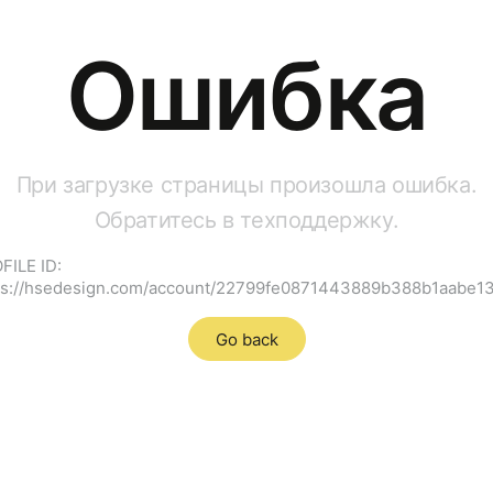
Ошибка
При загрузке страницы произошла ошибка.
Обратитесь в техподдержку.
FILE ID:
ps://hsedesign.com/account/22799fe0871443889b388b1aabe1
Go back