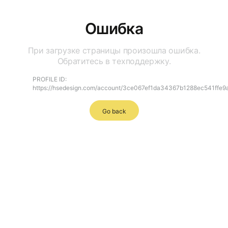
Ошибка
При загрузке страницы произошла ошибка.
Обратитесь в техподдержку.
PROFILE ID:
https://hsedesign.com/account/3ce067ef1da34367b1288ec541ffe9
Go back