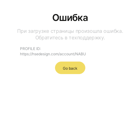
Ошибка
При загрузке страницы произошла ошибка.
Обратитесь в техподдержку.
PROFILE ID:
https://hsedesign.com/account/NABU
Go back